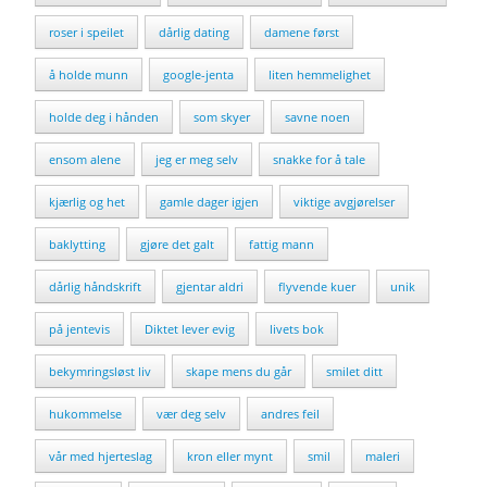
roser i speilet
dårlig dating
damene først
å holde munn
google-jenta
liten hemmelighet
holde deg i hånden
som skyer
savne noen
ensom alene
jeg er meg selv
snakke for å tale
kjærlig og het
gamle dager igjen
viktige avgjørelser
baklytting
gjøre det galt
fattig mann
dårlig håndskrift
gjentar aldri
flyvende kuer
unik
på jentevis
Diktet lever evig
livets bok
bekymringsløst liv
skape mens du går
smilet ditt
hukommelse
vær deg selv
andres feil
vår med hjerteslag
kron eller mynt
smil
maleri