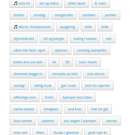
sola mi
sol og måne
teller sauer
8. mars
Smelte
onsdag
morgendikt
soldrøm
perfekt
Morra i Kristiansund
nysgjerrig
stille
bråk
stjerneskudd
tid og penger
kuling i kastan
tett
våren ble født i april
stjernen
vinterlig stampdikt
bedre enn oss selv
rik
83
sola i havet
drømmer begge to
motsatte av blid
sola skinne
utrulig!
dårlig husk
gal i nuet
tom for stjerner
offentlige rom
fiolin
kjemper mot tiden
varme tanker
timeglass
små krav
Vær litt gal
Sola varmer
valentin
snu dagen i stampen
venner
siste ord
Mars
Huske / glemme
godt nytt år