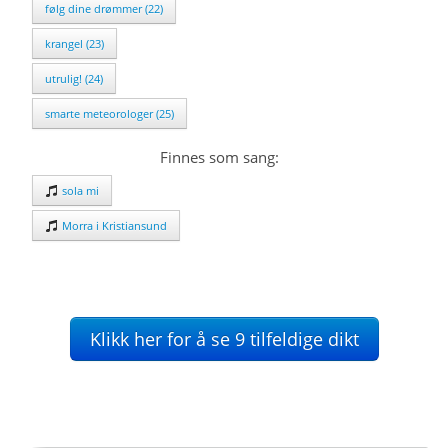
følg dine drømmer (22)
krangel (23)
utrulig! (24)
smarte meteorologer (25)
Finnes som sang:
sola mi
Morra i Kristiansund
Klikk her for å se 9 tilfeldige dikt