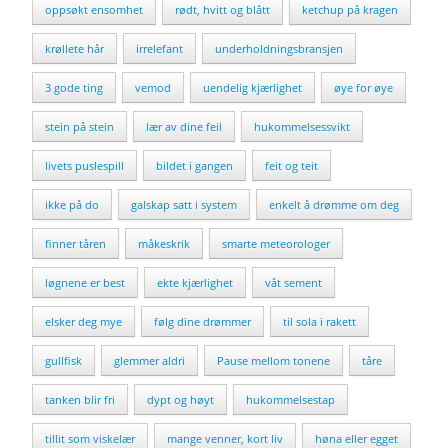
oppsøkt ensomhet
rødt, hvitt og blått
ketchup på kragen
krøllete hår
irrelefant
underholdningsbransjen
3 gode ting
vemod
uendelig kjærlighet
øye for øye
stein på stein
lær av dine feil
hukommelsessvikt
livets puslespill
bildet i gangen
feit og teit
ikke på do
galskap satt i system
enkelt å drømme om deg
finner tåren
måkeskrik
smarte meteorologer
løgnene er best
ekte kjærlighet
våt sement
elsker deg mye
følg dine drømmer
til sola i rakett
gullfisk
glemmer aldri
Pause mellom tonene
tåre
tanken blir fri
dypt og høyt
hukommelsestap
tillit som viskelær
mange venner, kort liv
høna eller egget