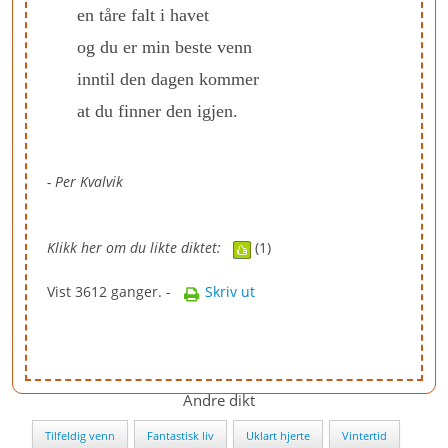
en tåre falt i havet
og du er min beste venn
inntil den dagen kommer
at du finner den igjen.
- Per Kvalvik
Klikk her om du likte diktet:
(1)
Vist 3612 ganger. -
Skriv ut
Andre dikt
Tilfeldig venn
Fantastisk liv
Uklart hjerte
Vintertid