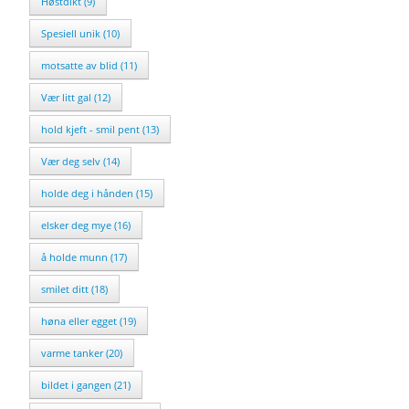
Høstdikt (9)
Spesiell unik (10)
motsatte av blid (11)
Vær litt gal (12)
hold kjeft - smil pent (13)
Vær deg selv (14)
holde deg i hånden (15)
elsker deg mye (16)
å holde munn (17)
smilet ditt (18)
høna eller egget (19)
varme tanker (20)
bildet i gangen (21)