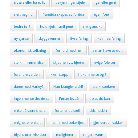
å være eller ha et liv
bekymringer stjeler
gal eller geni
slettmeg.no
framtida skapes av fortida
egen font
bedre før?
hold kjeft - smil pent
riktig ansikt
ny sjanse
skyggevenner
livserfaring
kvinneerfaring
økonomisk tolkning
forhold med hell
a man have to do ..
sterk innrømmelse
skjebnen vs. hjertet
evige følelser
forandre verden
Ikke - stopp
hukommelse og ?
dame med Harley?
Hun krangler aldri!
sterk, sterkere
ingen mente det de sa
Første leveår
tro at du kan
enkelt å være smart
fortellende smil
tidsmaskin
enighet er enkelt
menn med pokerfjes
gjør verden vakker
blyant uten viskelær
muligheter
ringer i vann