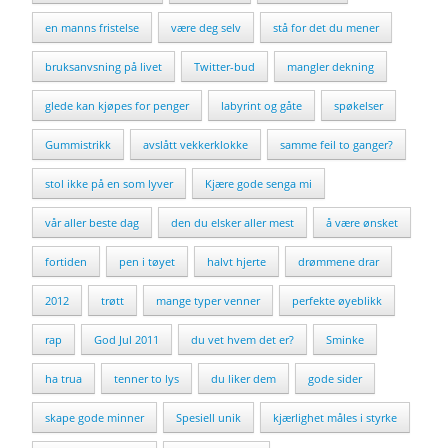
en manns fristelse
være deg selv
stå for det du mener
bruksanvsning på livet
Twitter-bud
mangler dekning
glede kan kjøpes for penger
labyrint og gåte
spøkelser
Gummistrikk
avslått vekkerklokke
samme feil to ganger?
stol ikke på en som lyver
Kjære gode senga mi
vår aller beste dag
den du elsker aller mest
å være ønsket
fortiden
pen i tøyet
halvt hjerte
drømmene drar
2012
trøtt
mange typer venner
perfekte øyeblikk
rap
God Jul 2011
du vet hvem det er?
Sminke
ha trua
tenner to lys
du liker dem
gode sider
skape gode minner
Spesiell unik
kjærlighet måles i styrke