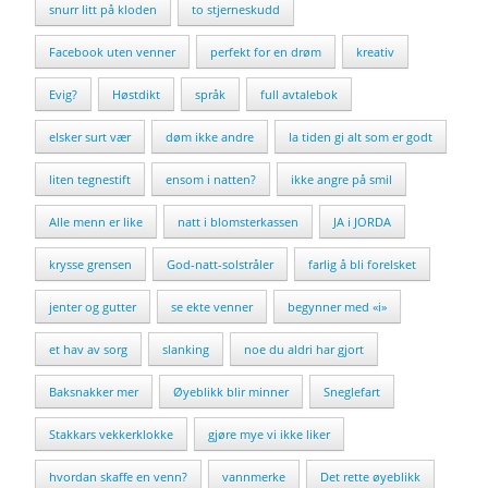
snurr litt på kloden
to stjerneskudd
Facebook uten venner
perfekt for en drøm
kreativ
Evig?
Høstdikt
språk
full avtalebok
elsker surt vær
døm ikke andre
la tiden gi alt som er godt
liten tegnestift
ensom i natten?
ikke angre på smil
Alle menn er like
natt i blomsterkassen
JA i JORDA
krysse grensen
God-natt-solstråler
farlig å bli forelsket
jenter og gutter
se ekte venner
begynner med «i»
et hav av sorg
slanking
noe du aldri har gjort
Baksnakker mer
Øyeblikk blir minner
Sneglefart
Stakkars vekkerklokke
gjøre mye vi ikke liker
hvordan skaffe en venn?
vannmerke
Det rette øyeblikk