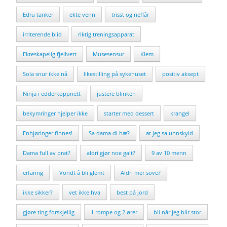
Edru tanker
ekte venn
trisst og neffår
irriterende blid
riktig treningsapparat
Ekteskapelig fjellvett
Musesensur
Klem
Sola snur ikke nå
likestilling på sykehuset
positiv aksept
Ninja i edderkoppnett
justere blinken
bekymringer hjelper ikke
starter med dessert
krangel
Enhjøringer finnes!
Sa dama di hæ?
at jeg sa unnskyld
Dama full av prat?
aldri gjør noe galt?
9 av 10 menn
erfaring
Vondt å bli glemt
Aldri mer sove?
ikke sikker?
vet ikke hva
best på jord
gjøre ting forskjellig
1 rompe og 2 ører
bli når jeg blir stor