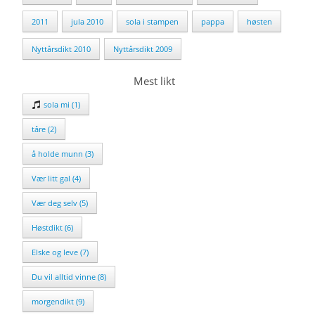
2011
jula 2010
sola i stampen
pappa
høsten
Nyttårsdikt 2010
Nyttårsdikt 2009
Mest likt
sola mi (1)
tåre (2)
å holde munn (3)
Vær litt gal (4)
Vær deg selv (5)
Høstdikt (6)
Elske og leve (7)
Du vil alltid vinne (8)
morgendikt (9)