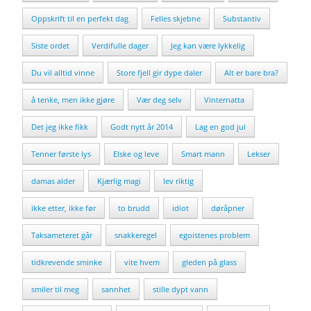
Oppskrift til en perfekt dag
Felles skjebne
Substantiv
Siste ordet
Verdifulle dager
Jeg kan være lykkelig
Du vil alltid vinne
Store fjell gir dype daler
Alt er bare bra?
å tenke, men ikke gjøre
Vær deg selv
Vinternatta
Det jeg ikke fikk
Godt nytt år 2014
Lag en god jul
Tenner første lys
Elske og leve
Smart mann
Lekser
damas alder
Kjærlig magi
lev riktig
ikke etter, ikke før
to brudd
idiot
døråpner
Taksameteret går
snakkeregel
egoistenes problem
tidkrevende sminke
vite hvem
gleden på glass
smiler til meg
sannhet
stille dypt vann