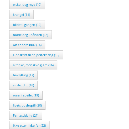
elsker deg mye (10)
krangel (11)
bildet i gangen (12)
holde deg i hånden (13)
Alt er bare bra? (14)
Oppskrift til en perfekt dag (15)
å tenke, men ikke gjøre (16)
baklytting (17)
smilet ditt (18)
roser i speilet (19)
livets puslespill (20)
Fantastisk liv (21)
ikke etter, ikke før (22)