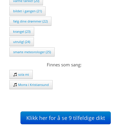
varme tanker (20)
bildet i gangen (21)
følg dine drømmer (22)
krangel (23)
utrulig! (24)
smarte meteorologer (25)
Finnes som sang:
sola mi
Morra i Kristiansund
Klikk her for å se 9 tilfeldige dikt