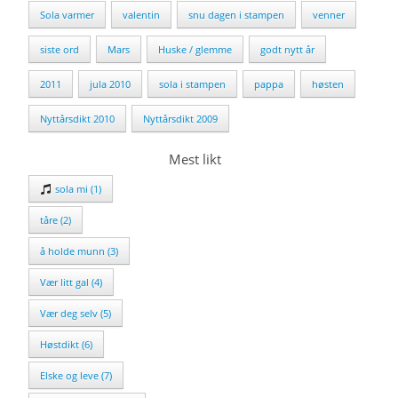
Sola varmer
valentin
snu dagen i stampen
venner
siste ord
Mars
Huske / glemme
godt nytt år
2011
jula 2010
sola i stampen
pappa
høsten
Nyttårsdikt 2010
Nyttårsdikt 2009
Mest likt
sola mi (1)
tåre (2)
å holde munn (3)
Vær litt gal (4)
Vær deg selv (5)
Høstdikt (6)
Elske og leve (7)