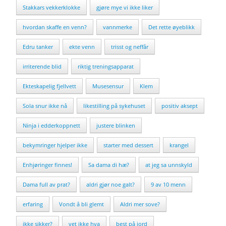
Stakkars vekkerklokke
gjøre mye vi ikke liker
hvordan skaffe en venn?
vannmerke
Det rette øyeblikk
Edru tanker
ekte venn
trisst og neffår
irriterende blid
riktig treningsapparat
Ekteskapelig fjellvett
Musesensur
Klem
Sola snur ikke nå
likestilling på sykehuset
positiv aksept
Ninja i edderkoppnett
justere blinken
bekymringer hjelper ikke
starter med dessert
krangel
Enhjøringer finnes!
Sa dama di hæ?
at jeg sa unnskyld
Dama full av prat?
aldri gjør noe galt?
9 av 10 menn
erfaring
Vondt å bli glemt
Aldri mer sove?
ikke sikker?
vet ikke hva
best på jord