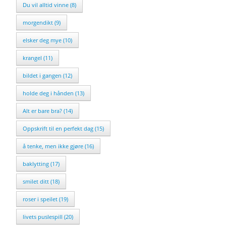
Du vil alltid vinne (8)
morgendikt (9)
elsker deg mye (10)
krangel (11)
bildet i gangen (12)
holde deg i hånden (13)
Alt er bare bra? (14)
Oppskrift til en perfekt dag (15)
å tenke, men ikke gjøre (16)
baklytting (17)
smilet ditt (18)
roser i speilet (19)
livets puslespill (20)