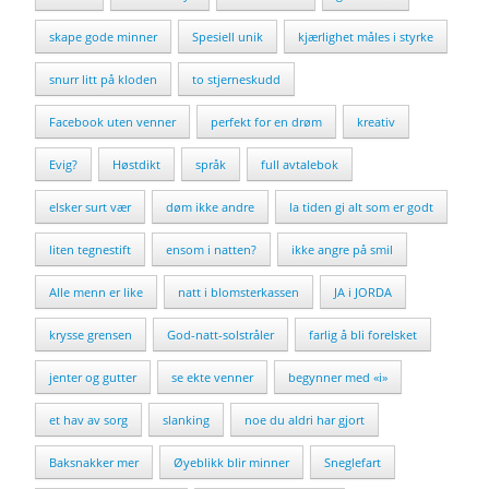
skape gode minner
Spesiell unik
kjærlighet måles i styrke
snurr litt på kloden
to stjerneskudd
Facebook uten venner
perfekt for en drøm
kreativ
Evig?
Høstdikt
språk
full avtalebok
elsker surt vær
døm ikke andre
la tiden gi alt som er godt
liten tegnestift
ensom i natten?
ikke angre på smil
Alle menn er like
natt i blomsterkassen
JA i JORDA
krysse grensen
God-natt-solstråler
farlig å bli forelsket
jenter og gutter
se ekte venner
begynner med «i»
et hav av sorg
slanking
noe du aldri har gjort
Baksnakker mer
Øyeblikk blir minner
Sneglefart