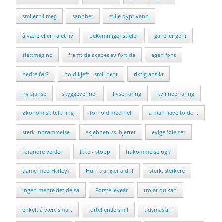
smiler til meg
sannhet
stille dypt vann
å være eller ha et liv
bekymringer stjeler
gal eller geni
slettmeg.no
framtida skapes av fortida
egen font
bedre før?
hold kjeft - smil pent
riktig ansikt
ny sjanse
skyggevenner
livserfaring
kvinneerfaring
økonomisk tolkning
forhold med hell
a man have to do ..
sterk innrømmelse
skjebnen vs. hjertet
evige følelser
forandre verden
Ikke - stopp
hukommelse og ?
dame med Harley?
Hun krangler aldri!
sterk, sterkere
ingen mente det de sa
Første leveår
tro at du kan
enkelt å være smart
fortellende smil
tidsmaskin