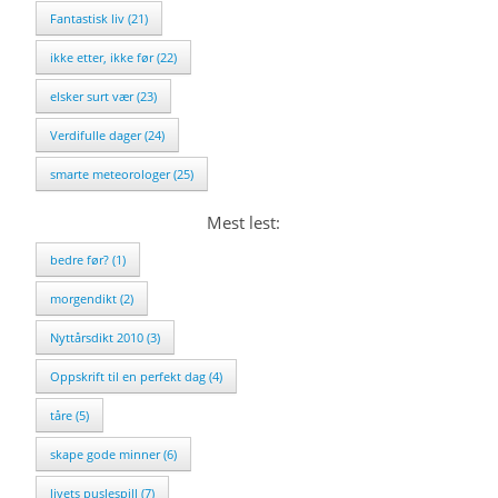
Fantastisk liv (21)
ikke etter, ikke før (22)
elsker surt vær (23)
Verdifulle dager (24)
smarte meteorologer (25)
Mest lest:
bedre før? (1)
morgendikt (2)
Nyttårsdikt 2010 (3)
Oppskrift til en perfekt dag (4)
tåre (5)
skape gode minner (6)
livets puslespill (7)