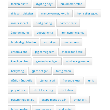
tanken blir fri
dypt og høyt
hukommelsestap
tillit som viskelær
mange venner, kort liv
høna eller egget
roser i speilet
dårlig dating
damene først
å holde munn
google-jenta
liten hemmelighet
holde deg i hånden
som skyer
savne noen
ensom alene
jeg er meg selv
snakke for å tale
kjærlig og het
gamle dager igjen
viktige avgjørelser
baklytting
gjøre det galt
fattig mann
dårlig håndskrift
gjentar aldri
flyvende kuer
unik
på jentevis
Diktet lever evig
livets bok
bekymringsløst liv
skape mens du går
smilet ditt
hukommelse
vær deg selv
andres feil