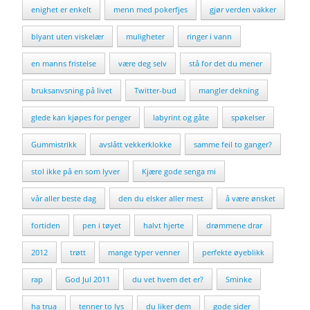
enighet er enkelt
menn med pokerfjes
gjør verden vakker
blyant uten viskelær
muligheter
ringer i vann
en manns fristelse
være deg selv
stå for det du mener
bruksanvsning på livet
Twitter-bud
mangler dekning
glede kan kjøpes for penger
labyrint og gåte
spøkelser
Gummistrikk
avslått vekkerklokke
samme feil to ganger?
stol ikke på en som lyver
Kjære gode senga mi
vår aller beste dag
den du elsker aller mest
å være ønsket
fortiden
pen i tøyet
halvt hjerte
drømmene drar
2012
trøtt
mange typer venner
perfekte øyeblikk
rap
God Jul 2011
du vet hvem det er?
Sminke
ha trua
tenner to lys
du liker dem
gode sider