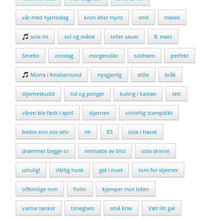
vår med hjerteslag
kron eller mynt
smil
maleri
sola mi
sol og måne
teller sauer
8. mars
Smelte
onsdag
morgendikt
soldrøm
perfekt
Morra i Kristiansund
nysgjerrig
stille
bråk
stjerneskudd
tid og penger
kuling i kastan
tett
våren ble født i april
stjernen
vinterlig stampdikt
bedre enn oss selv
rik
83
sola i havet
drømmer begge to
motsatte av blid
sola skinne
utrulig!
dårlig husk
gal i nuet
tom for stjerner
offentlige rom
fiolin
kjemper mot tiden
varme tanker
timeglass
små krav
Vær litt gal