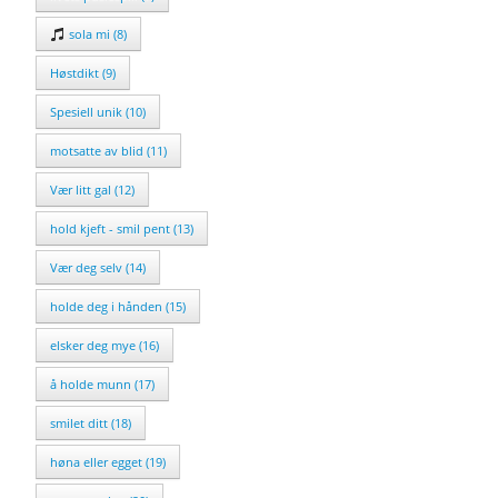
sola mi (8)
Høstdikt (9)
Spesiell unik (10)
motsatte av blid (11)
Vær litt gal (12)
hold kjeft - smil pent (13)
Vær deg selv (14)
holde deg i hånden (15)
elsker deg mye (16)
å holde munn (17)
smilet ditt (18)
høna eller egget (19)