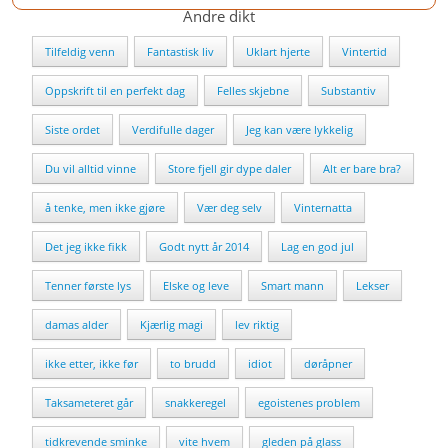
Andre dikt
Tilfeldig venn
Fantastisk liv
Uklart hjerte
Vintertid
Oppskrift til en perfekt dag
Felles skjebne
Substantiv
Siste ordet
Verdifulle dager
Jeg kan være lykkelig
Du vil alltid vinne
Store fjell gir dype daler
Alt er bare bra?
å tenke, men ikke gjøre
Vær deg selv
Vinternatta
Det jeg ikke fikk
Godt nytt år 2014
Lag en god jul
Tenner første lys
Elske og leve
Smart mann
Lekser
damas alder
Kjærlig magi
lev riktig
ikke etter, ikke før
to brudd
idiot
døråpner
Taksameteret går
snakkeregel
egoistenes problem
tidkrevende sminke
vite hvem
gleden på glass