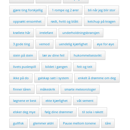
gjøre ting forskjellig
1 rompe og 2 ører
bli når jeg blir stor
oppsøkt ensomhet
rødt, hvitt og blått
ketchup på kragen
krøllete hår
irrelefant
underholdningsbransjen
3 gode ting
vemod
uendelig kjærlighet
øye for øye
stein på stein
lær av dine feil
hukommelsessvikt
livets puslespill
bildet i gangen
feit og teit
ikke på do
galskap satt i system
enkelt å drømme om deg
finner tåren
måkeskrik
smarte meteorologer
løgnene er best
ekte kjærlighet
våt sement
elsker deg mye
følg dine drømmer
til sola i rakett
gullfisk
glemmer aldri
Pause mellom tonene
tåre