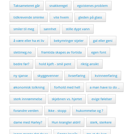
Taksameteret går
snakkeregel
egoistenes problem
tidkrevende sminke
vite hvem
gleden på glass
smiler til meg
sannhet
stille dypt vann
å være eller ha et liv
bekymringer stjeler
gal eller geni
slettmeg.no
framtida skapes av fortida
egen font
bedre før?
hold kjeft - smil pent
riktig ansikt
ny sjanse
skyggevenner
livserfaring
kvinneerfaring
økonomisk tolkning
forhold med hell
a man have to do ..
sterk innrømmelse
skjebnen vs. hjertet
evige følelser
forandre verden
Ikke - stopp
hukommelse og ?
dame med Harley?
Hun krangler aldri!
sterk, sterkere
ingen mente det de sa
Første leveår
tro at du kan