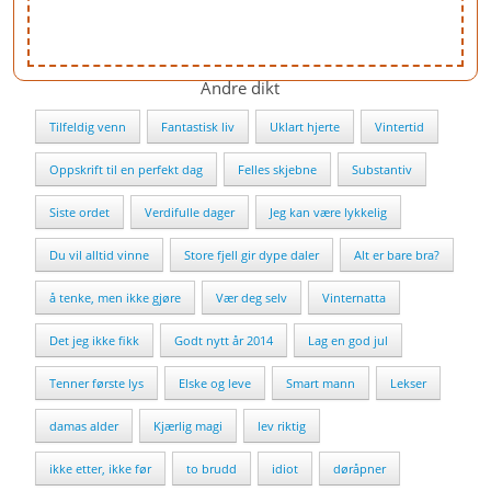
Andre dikt
Tilfeldig venn
Fantastisk liv
Uklart hjerte
Vintertid
Oppskrift til en perfekt dag
Felles skjebne
Substantiv
Siste ordet
Verdifulle dager
Jeg kan være lykkelig
Du vil alltid vinne
Store fjell gir dype daler
Alt er bare bra?
å tenke, men ikke gjøre
Vær deg selv
Vinternatta
Det jeg ikke fikk
Godt nytt år 2014
Lag en god jul
Tenner første lys
Elske og leve
Smart mann
Lekser
damas alder
Kjærlig magi
lev riktig
ikke etter, ikke før
to brudd
idiot
døråpner