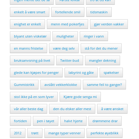
enkelt å være smart
fortellende smil
tidsmaskin
enighet er enkelt
menn med pokerfjes
gjør verden vakker
blyant uten viskelær
muligheter
ringer i vann
en manns fristelse
være deg selv
stå for det du mener
bruksanvsning på livet
Twitter-bud
mangler dekning
glede kan kjøpes for penger
labyrint og gåte
spøkelser
Gummistrikk
avslått vekkerklokke
samme feil to ganger?
stol ikke på en som lyver
Kjære gode senga mi
vår aller beste dag
den du elsker aller mest
å være ønsket
fortiden
pen i tøyet
halvt hjerte
drømmene drar
2012
trøtt
mange typer venner
perfekte øyeblikk