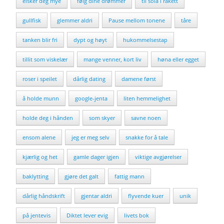
elsker deg mye
følg dine drømmer
til sola i rakett
gullfisk
glemmer aldri
Pause mellom tonene
tåre
tanken blir fri
dypt og høyt
hukommelsestap
tillit som viskelær
mange venner, kort liv
høna eller egget
roser i speilet
dårlig dating
damene først
å holde munn
google-jenta
liten hemmelighet
holde deg i hånden
som skyer
savne noen
ensom alene
jeg er meg selv
snakke for å tale
kjærlig og het
gamle dager igjen
viktige avgjørelser
baklytting
gjøre det galt
fattig mann
dårlig håndskrift
gjentar aldri
flyvende kuer
unik
på jentevis
Diktet lever evig
livets bok