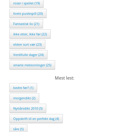
roser i speilet (19)
livets puslespill (20)
Fantastisk liv (21)
ikke etter, ikke før (22)
elsker surt vær (23)
Verdifulle dager (24)
smarte meteorologer (25)
Mest lest:
bedre før? (1)
morgendikt (2)
Nyttårsdikt 2010 (3)
Oppskrift til en perfekt dag (4)
tåre (5)