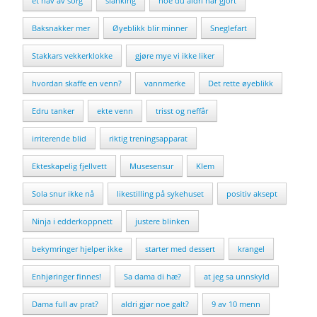
et hav av sorg
slanking
noe du aldri har gjort
Baksnakker mer
Øyeblikk blir minner
Sneglefart
Stakkars vekkerklokke
gjøre mye vi ikke liker
hvordan skaffe en venn?
vannmerke
Det rette øyeblikk
Edru tanker
ekte venn
trisst og neffår
irriterende blid
riktig treningsapparat
Ekteskapelig fjellvett
Musesensur
Klem
Sola snur ikke nå
likestilling på sykehuset
positiv aksept
Ninja i edderkoppnett
justere blinken
bekymringer hjelper ikke
starter med dessert
krangel
Enhjøringer finnes!
Sa dama di hæ?
at jeg sa unnskyld
Dama full av prat?
aldri gjør noe galt?
9 av 10 menn