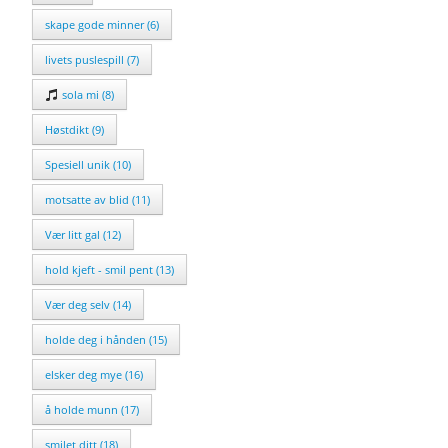
skape gode minner (6)
livets puslespill (7)
sola mi (8)
Høstdikt (9)
Spesiell unik (10)
motsatte av blid (11)
Vær litt gal (12)
hold kjeft - smil pent (13)
Vær deg selv (14)
holde deg i hånden (15)
elsker deg mye (16)
å holde munn (17)
smilet ditt (18)