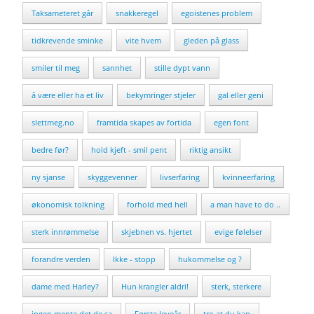
Taksameteret går
snakkeregel
egoistenes problem
tidkrevende sminke
vite hvem
gleden på glass
smiler til meg
sannhet
stille dypt vann
å være eller ha et liv
bekymringer stjeler
gal eller geni
slettmeg.no
framtida skapes av fortida
egen font
bedre før?
hold kjeft - smil pent
riktig ansikt
ny sjanse
skyggevenner
livserfaring
kvinneerfaring
økonomisk tolkning
forhold med hell
a man have to do ..
sterk innrømmelse
skjebnen vs. hjertet
evige følelser
forandre verden
Ikke - stopp
hukommelse og ?
dame med Harley?
Hun krangler aldri!
sterk, sterkere
ingen mente det de sa
Første leveår
tro at du kan