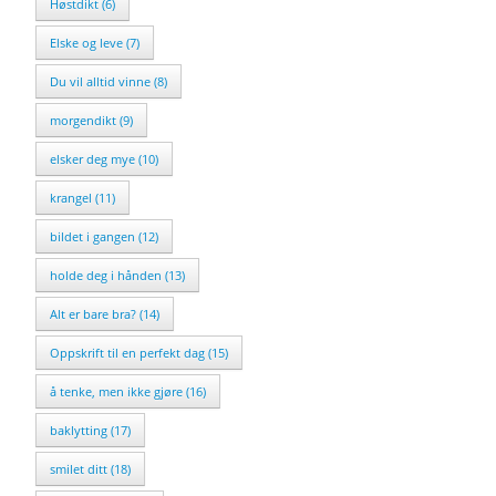
Høstdikt (6)
Elske og leve (7)
Du vil alltid vinne (8)
morgendikt (9)
elsker deg mye (10)
krangel (11)
bildet i gangen (12)
holde deg i hånden (13)
Alt er bare bra? (14)
Oppskrift til en perfekt dag (15)
å tenke, men ikke gjøre (16)
baklytting (17)
smilet ditt (18)