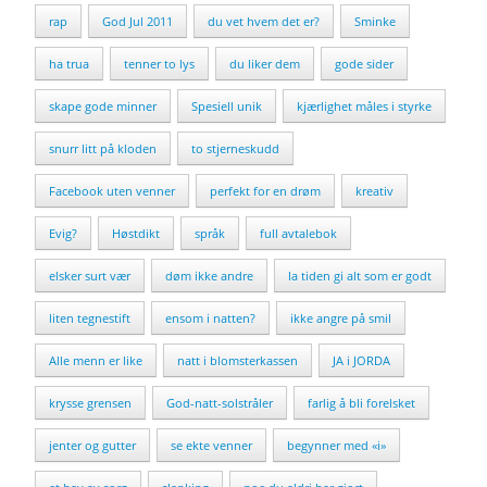
rap
God Jul 2011
du vet hvem det er?
Sminke
ha trua
tenner to lys
du liker dem
gode sider
skape gode minner
Spesiell unik
kjærlighet måles i styrke
snurr litt på kloden
to stjerneskudd
Facebook uten venner
perfekt for en drøm
kreativ
Evig?
Høstdikt
språk
full avtalebok
elsker surt vær
døm ikke andre
la tiden gi alt som er godt
liten tegnestift
ensom i natten?
ikke angre på smil
Alle menn er like
natt i blomsterkassen
JA i JORDA
krysse grensen
God-natt-solstråler
farlig å bli forelsket
jenter og gutter
se ekte venner
begynner med «i»