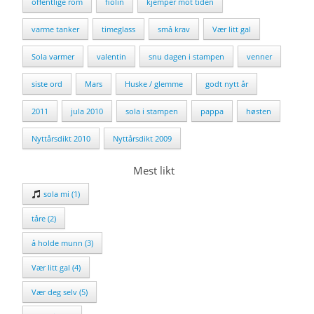
offentlige rom
fiolin
kjemper mot tiden
varme tanker
timeglass
små krav
Vær litt gal
Sola varmer
valentin
snu dagen i stampen
venner
siste ord
Mars
Huske / glemme
godt nytt år
2011
jula 2010
sola i stampen
pappa
høsten
Nyttårsdikt 2010
Nyttårsdikt 2009
Mest likt
sola mi (1)
tåre (2)
å holde munn (3)
Vær litt gal (4)
Vær deg selv (5)