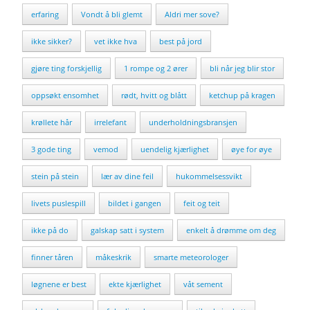
erfaring
Vondt å bli glemt
Aldri mer sove?
ikke sikker?
vet ikke hva
best på jord
gjøre ting forskjellig
1 rompe og 2 ører
bli når jeg blir stor
oppsøkt ensomhet
rødt, hvitt og blått
ketchup på kragen
krøllete hår
irrelefant
underholdningsbransjen
3 gode ting
vemod
uendelig kjærlighet
øye for øye
stein på stein
lær av dine feil
hukommelsessvikt
livets puslespill
bildet i gangen
feit og teit
ikke på do
galskap satt i system
enkelt å drømme om deg
finner tåren
måkeskrik
smarte meteorologer
løgnene er best
ekte kjærlighet
våt sement