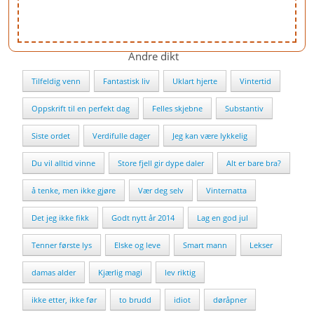
Andre dikt
Tilfeldig venn
Fantastisk liv
Uklart hjerte
Vintertid
Oppskrift til en perfekt dag
Felles skjebne
Substantiv
Siste ordet
Verdifulle dager
Jeg kan være lykkelig
Du vil alltid vinne
Store fjell gir dype daler
Alt er bare bra?
å tenke, men ikke gjøre
Vær deg selv
Vinternatta
Det jeg ikke fikk
Godt nytt år 2014
Lag en god jul
Tenner første lys
Elske og leve
Smart mann
Lekser
damas alder
Kjærlig magi
lev riktig
ikke etter, ikke før
to brudd
idiot
døråpner