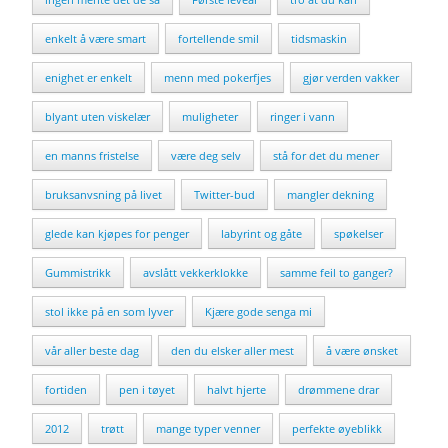
enkelt å være smart
fortellende smil
tidsmaskin
enighet er enkelt
menn med pokerfjes
gjør verden vakker
blyant uten viskelær
muligheter
ringer i vann
en manns fristelse
være deg selv
stå for det du mener
bruksanvsning på livet
Twitter-bud
mangler dekning
glede kan kjøpes for penger
labyrint og gåte
spøkelser
Gummistrikk
avslått vekkerklokke
samme feil to ganger?
stol ikke på en som lyver
Kjære gode senga mi
vår aller beste dag
den du elsker aller mest
å være ønsket
fortiden
pen i tøyet
halvt hjerte
drømmene drar
2012
trøtt
mange typer venner
perfekte øyeblikk