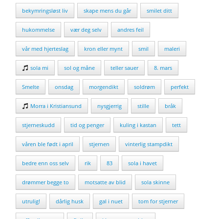
bekymringsløst liv
skape mens du går
smilet ditt
hukommelse
vær deg selv
andres feil
vår med hjerteslag
kron eller mynt
smil
maleri
sola mi
sol og måne
teller sauer
8. mars
Smelte
onsdag
morgendikt
soldrøm
perfekt
Morra i Kristiansund
nysgjerrig
stille
bråk
stjerneskudd
tid og penger
kuling i kastan
tett
våren ble født i april
stjernen
vinterlig stampdikt
bedre enn oss selv
rik
83
sola i havet
drømmer begge to
motsatte av blid
sola skinne
utrulig!
dårlig husk
gal i nuet
tom for stjerner