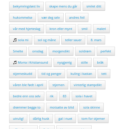
bekymringsløst liv
skape mens du går
smilet ditt
hukommelse
vær deg selv
andres feil
vår med hjerteslag
kron eller mynt
smil
maleri
sola mi
sol og måne
teller sauer
8. mars
Smelte
onsdag
morgendikt
soldrøm
perfekt
Morra i Kristiansund
nysgjerrig
stille
bråk
stjerneskudd
tid og penger
kuling i kastan
tett
våren ble født i april
stjernen
vinterlig stampdikt
bedre enn oss selv
rik
83
sola i havet
drømmer begge to
motsatte av blid
sola skinne
utrulig!
dårlig husk
gal i nuet
tom for stjerner