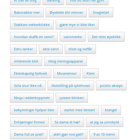
et hav av sorg
slanking
noe du aldri har gjort
Baksnakker mer
Øyeblikk blir minner
Sneglefart
Stakkars vekkerklokke
gjøre mye vi ikke liker
hvordan skaffe en venn?
vannmerke
Det rette øyeblikk
Edru tanker
ekte venn
trisst og neffår
irriterende blid
riktig treningsapparat
Ekteskapelig fjellvett
Musesensur
Klem
Sola snur ikke nå
likestilling på sykehuset
positiv aksept
Ninja i edderkoppnett
justere blinken
bekymringer hjelper ikke
starter med dessert
krangel
Enhjøringer finnes!
Sa dama di hæ?
at jeg sa unnskyld
Dama full av prat?
aldri gjør noe galt?
9 av 10 menn