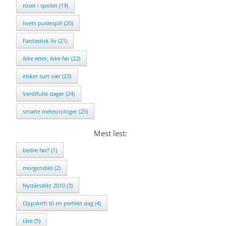
roser i speilet (19)
livets puslespill (20)
Fantastisk liv (21)
ikke etter, ikke før (22)
elsker surt vær (23)
Verdifulle dager (24)
smarte meteorologer (25)
Mest lest:
bedre før? (1)
morgendikt (2)
Nyttårsdikt 2010 (3)
Oppskrift til en perfekt dag (4)
tåre (5)