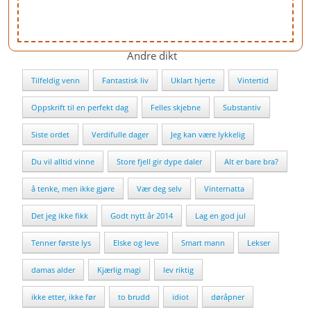
Andre dikt
Tilfeldig venn
Fantastisk liv
Uklart hjerte
Vintertid
Oppskrift til en perfekt dag
Felles skjebne
Substantiv
Siste ordet
Verdifulle dager
Jeg kan være lykkelig
Du vil alltid vinne
Store fjell gir dype daler
Alt er bare bra?
å tenke, men ikke gjøre
Vær deg selv
Vinternatta
Det jeg ikke fikk
Godt nytt år 2014
Lag en god jul
Tenner første lys
Elske og leve
Smart mann
Lekser
damas alder
Kjærlig magi
lev riktig
ikke etter, ikke før
to brudd
idiot
døråpner