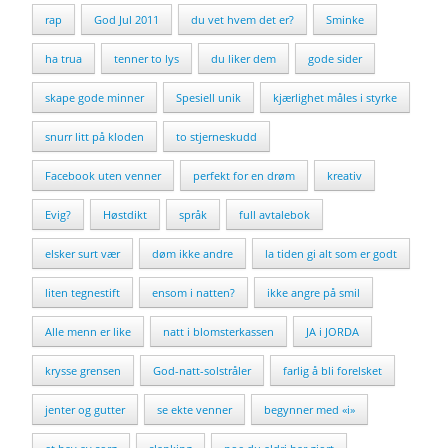
rap
God Jul 2011
du vet hvem det er?
Sminke
ha trua
tenner to lys
du liker dem
gode sider
skape gode minner
Spesiell unik
kjærlighet måles i styrke
snurr litt på kloden
to stjerneskudd
Facebook uten venner
perfekt for en drøm
kreativ
Evig?
Høstdikt
språk
full avtalebok
elsker surt vær
døm ikke andre
la tiden gi alt som er godt
liten tegnestift
ensom i natten?
ikke angre på smil
Alle menn er like
natt i blomsterkassen
JA i JORDA
krysse grensen
God-natt-solstråler
farlig å bli forelsket
jenter og gutter
se ekte venner
begynner med «i»