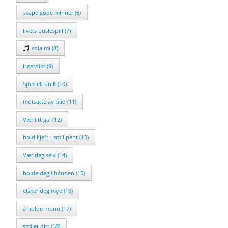
skape gode minner (6)
livets puslespill (7)
sola mi (8)
Høstdikt (9)
Spesiell unik (10)
motsatte av blid (11)
Vær litt gal (12)
hold kjeft - smil pent (13)
Vær deg selv (14)
holde deg i hånden (15)
elsker deg mye (16)
å holde munn (17)
smilet ditt (18)