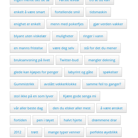
enkelt å være smart
fortellende smil
tidsmaskin
enighet er enkelt
menn med pokerfjes
gjør verden vakker
blyant uten viskelær
muligheter
ringer i vann
en manns fristelse
være deg selv
stå for det du mener
bruksanvsning på livet
Twitter-bud
mangler dekning
glede kan kjøpes for penger
labyrint og gåte
spøkelser
Gummistrikk
avslått vekkerklokke
samme feil to ganger?
stol ikke på en som lyver
Kjære gode senga mi
vår aller beste dag
den du elsker aller mest
å være ønsket
fortiden
pen i tøyet
halvt hjerte
drømmene drar
2012
trøtt
mange typer venner
perfekte øyeblikk