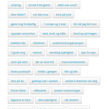
erfaring
Vondt å bli glemt
Aldri mer sove?
ikke sikker?
vet ikke hva
best på jord
gjøre ting forskjellig
1 rompe og 2 ører
bli når jeg blir stor
oppsøkt ensomhet
rødt, hvitt og blått
ketchup på kragen
krøllete hår
irrelefant
underholdningsbransjen
3 gode ting
vemod
uendelig kjærlighet
øye for øye
stein på stein
lær av dine feil
hukommelsessvikt
livets puslespill
bildet i gangen
feit og teit
ikke på do
galskap satt i system
enkelt å drømme om deg
finner tåren
måkeskrik
smarte meteorologer
løgnene er best
ekte kjærlighet
våt sement