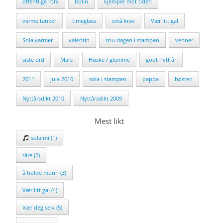
offentlige rom
fiolin
kjemper mot tiden
varme tanker
timeglass
små krav
Vær litt gal
Sola varmer
valentin
snu dagen i stampen
venner
siste ord
Mars
Huske / glemme
godt nytt år
2011
jula 2010
sola i stampen
pappa
høsten
Nyttårsdikt 2010
Nyttårsdikt 2009
Mest likt
sola mi (1)
tåre (2)
å holde munn (3)
Vær litt gal (4)
Vær deg selv (5)