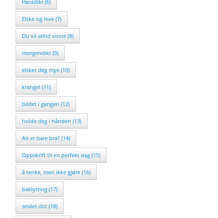
Høstdikt (6)
Elske og leve (7)
Du vil alltid vinne (8)
morgendikt (9)
elsker deg mye (10)
krangel (11)
bildet i gangen (12)
holde deg i hånden (13)
Alt er bare bra? (14)
Oppskrift til en perfekt dag (15)
å tenke, men ikke gjøre (16)
baklytting (17)
smilet ditt (18)