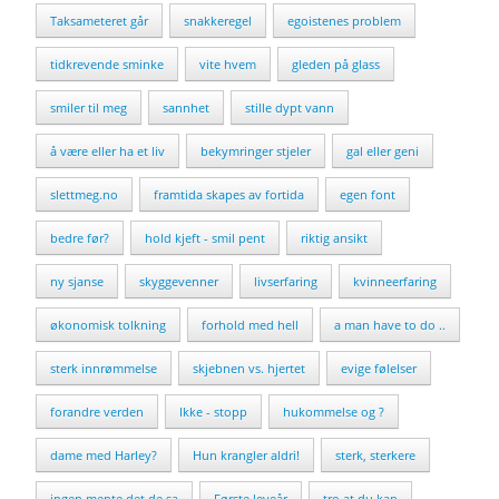
Taksameteret går
snakkeregel
egoistenes problem
tidkrevende sminke
vite hvem
gleden på glass
smiler til meg
sannhet
stille dypt vann
å være eller ha et liv
bekymringer stjeler
gal eller geni
slettmeg.no
framtida skapes av fortida
egen font
bedre før?
hold kjeft - smil pent
riktig ansikt
ny sjanse
skyggevenner
livserfaring
kvinneerfaring
økonomisk tolkning
forhold med hell
a man have to do ..
sterk innrømmelse
skjebnen vs. hjertet
evige følelser
forandre verden
Ikke - stopp
hukommelse og ?
dame med Harley?
Hun krangler aldri!
sterk, sterkere
ingen mente det de sa
Første leveår
tro at du kan