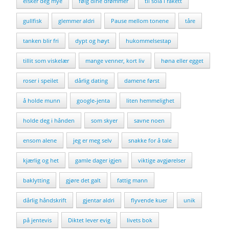
elsker deg mye
følg dine drømmer
til sola i rakett
gullfisk
glemmer aldri
Pause mellom tonene
tåre
tanken blir fri
dypt og høyt
hukommelsestap
tillit som viskelær
mange venner, kort liv
høna eller egget
roser i speilet
dårlig dating
damene først
å holde munn
google-jenta
liten hemmelighet
holde deg i hånden
som skyer
savne noen
ensom alene
jeg er meg selv
snakke for å tale
kjærlig og het
gamle dager igjen
viktige avgjørelser
baklytting
gjøre det galt
fattig mann
dårlig håndskrift
gjentar aldri
flyvende kuer
unik
på jentevis
Diktet lever evig
livets bok