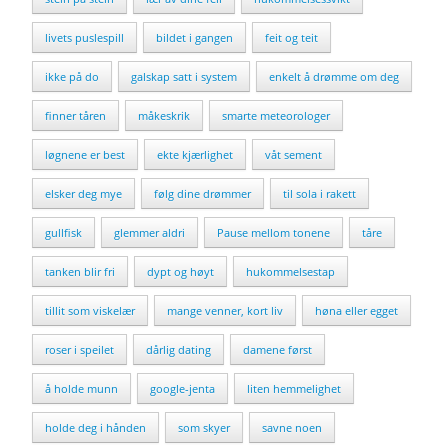
livets puslespill
bildet i gangen
feit og teit
ikke på do
galskap satt i system
enkelt å drømme om deg
finner tåren
måkeskrik
smarte meteorologer
løgnene er best
ekte kjærlighet
våt sement
elsker deg mye
følg dine drømmer
til sola i rakett
gullfisk
glemmer aldri
Pause mellom tonene
tåre
tanken blir fri
dypt og høyt
hukommelsestap
tillit som viskelær
mange venner, kort liv
høna eller egget
roser i speilet
dårlig dating
damene først
å holde munn
google-jenta
liten hemmelighet
holde deg i hånden
som skyer
savne noen