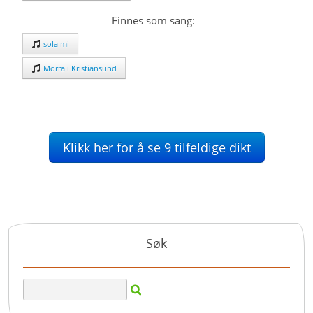
Finnes som sang:
sola mi
Morra i Kristiansund
Klikk her for å se 9 tilfeldige dikt
Søk