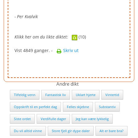
- Per Kvalvik
Klikk her om du likte diktet:
(10)
Vist 4849 ganger. -
Skriv ut
Andre dikt
Tilfeldig venn
Fantastisk liv
Uklart hjerte
Vintertid
Oppskrift til en perfekt dag
Felles skjebne
Substantiv
Siste ordet
Verdifulle dager
Jeg kan være lykkelig
Du vil alltid vinne
Store fjell gir dype daler
Alt er bare bra?