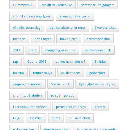
Gummistrikk
avslått vekkerklokke
samme feil to ganger?
stol ikke på en som lyver
Kjære gode senga mi
vår aller beste dag
den du elsker aller mest
å være ønsket
fortiden
pen i tøyet
halvt hjerte
drømmene drar
2012
trøtt
mange typer venner
perfekte øyeblikk
rap
God Jul 2011
du vet hvem det er?
Sminke
ha trua
tenner to lys
du liker dem
gode sider
skape gode minner
Spesiell unik
kjærlighet måles i styrke
snurr litt på kloden
to stjerneskudd
Facebook uten venner
perfekt for en drøm
kreativ
Evig?
Høstdikt
språk
full avtalebok
elsker surt vær
døm ikke andre
la tiden gi alt som er godt