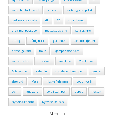
våren ble født i april
stjernen
vinterlig stampdikt
bedre enn oss selv
rik
83
sola i havet
drømmer begge to
motsatte av blid
sola skinne
utrulig!
dårlig husk
gal i nuet
tom for stjerner
offentlige rom
fiolin
kjemper mot tiden
varme tanker
timeglass
små krav
Vær litt gal
Sola varmer
valentin
snu dagen i stampen
venner
siste ord
Mars
Huske / glemme
godt nytt år
2011
jula 2010
sola i stampen
pappa
høsten
Nyttårsdikt 2010
Nyttårsdikt 2009
Mest likt