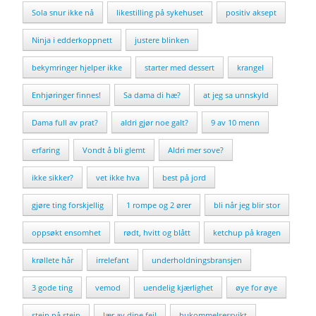
Sola snur ikke nå
likestilling på sykehuset
positiv aksept
Ninja i edderkoppnett
justere blinken
bekymringer hjelper ikke
starter med dessert
krangel
Enhjøringer finnes!
Sa dama di hæ?
at jeg sa unnskyld
Dama full av prat?
aldri gjør noe galt?
9 av 10 menn
erfaring
Vondt å bli glemt
Aldri mer sove?
ikke sikker?
vet ikke hva
best på jord
gjøre ting forskjellig
1 rompe og 2 ører
bli når jeg blir stor
oppsøkt ensomhet
rødt, hvitt og blått
ketchup på kragen
krøllete hår
irrelefant
underholdningsbransjen
3 gode ting
vemod
uendelig kjærlighet
øye for øye
stein på stein
lær av dine feil
hukommelsessvikt