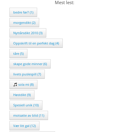
Mest lest:
bedre før? (1)
morgendikt (2)
Nyttårsdikt 2010 (3)
Oppskrift til en perfekt dag (4)
tåre (5)
skape gode minner (6)
livets puslespill (7)
sola mi (8)
Høstdikt (9)
Spesiell unik (10)
motsatte av blid (11)
Vær litt gal (12)