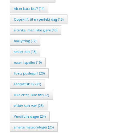
Alt er bare bra? (14)
Oppskrift til en perfekt dag (15)
å tenke, men ikke gjøre (16)
baklytting (17)
smilet ditt (18)
roser i speilet (19)
livets puslespill (20)
Fantastisk liv (21)
ikke etter, ikke før (22)
elsker surt vær (23)
Verdifulle dager (24)
smarte meteorologer (25)