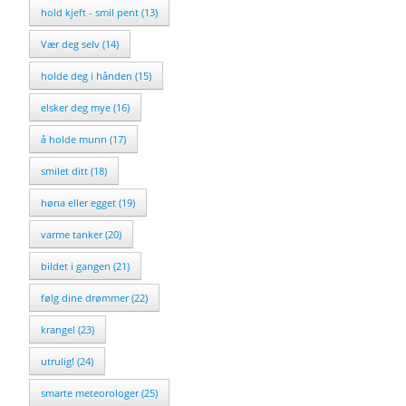
hold kjeft - smil pent (13)
Vær deg selv (14)
holde deg i hånden (15)
elsker deg mye (16)
å holde munn (17)
smilet ditt (18)
høna eller egget (19)
varme tanker (20)
bildet i gangen (21)
følg dine drømmer (22)
krangel (23)
utrulig! (24)
smarte meteorologer (25)