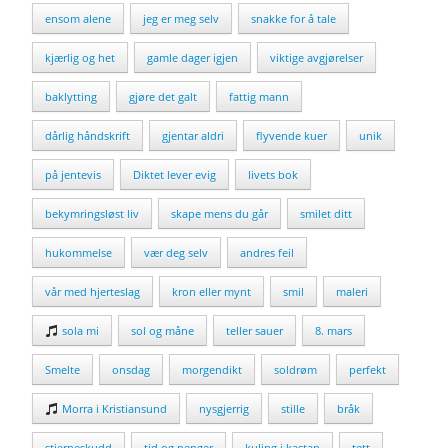
ensom alene
jeg er meg selv
snakke for å tale
kjærlig og het
gamle dager igjen
viktige avgjørelser
baklytting
gjøre det galt
fattig mann
dårlig håndskrift
gjentar aldri
flyvende kuer
unik
på jentevis
Diktet lever evig
livets bok
bekymringsløst liv
skape mens du går
smilet ditt
hukommelse
vær deg selv
andres feil
vår med hjerteslag
kron eller mynt
smil
maleri
sola mi
sol og måne
teller sauer
8. mars
Smelte
onsdag
morgendikt
soldrøm
perfekt
Morra i Kristiansund
nysgjerrig
stille
bråk
stjerneskudd
tid og penger
kuling i kastan
tett