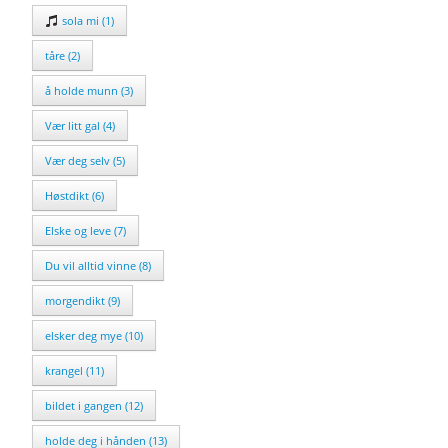
sola mi (1)
tåre (2)
å holde munn (3)
Vær litt gal (4)
Vær deg selv (5)
Høstdikt (6)
Elske og leve (7)
Du vil alltid vinne (8)
morgendikt (9)
elsker deg mye (10)
krangel (11)
bildet i gangen (12)
holde deg i hånden (13)