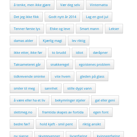
å tenke, men ikke gjøre
Vær deg selv
Vinternatta
Det jeg ikke fikk
Godt nytt år 2014
Lag en god jul
Tenner første lys
Elske og leve
Smart mann
Lekser
damas alder
Kjærlig magi
lev riktig
ikke etter, ikke før
to brudd
idiot
døråpner
Taksameteret går
snakkeregel
egoistenes problem
tidkrevende sminke
vite hvem
gleden på glass
smiler til meg
sannhet
stille dypt vann
å være eller ha et liv
bekymringer stjeler
gal eller geni
slettmeg.no
framtida skapes av fortida
egen font
bedre før?
hold kjeft - smil pent
riktig ansikt
ny sjanse
skyggevenner
livserfaring
kvinneerfaring