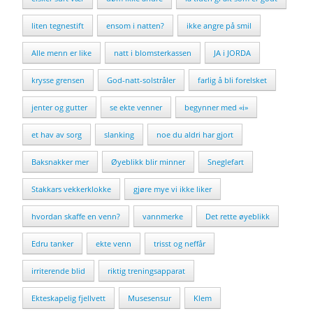
liten tegnestift
ensom i natten?
ikke angre på smil
Alle menn er like
natt i blomsterkassen
JA i JORDA
krysse grensen
God-natt-solstråler
farlig å bli forelsket
jenter og gutter
se ekte venner
begynner med «i»
et hav av sorg
slanking
noe du aldri har gjort
Baksnakker mer
Øyeblikk blir minner
Sneglefart
Stakkars vekkerklokke
gjøre mye vi ikke liker
hvordan skaffe en venn?
vannmerke
Det rette øyeblikk
Edru tanker
ekte venn
trisst og neffår
irriterende blid
riktig treningsapparat
Ekteskapelig fjellvett
Musesensur
Klem