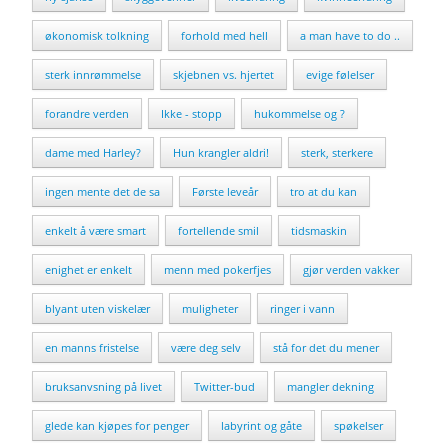
økonomisk tolkning
forhold med hell
a man have to do ..
sterk innrømmelse
skjebnen vs. hjertet
evige følelser
forandre verden
Ikke - stopp
hukommelse og ?
dame med Harley?
Hun krangler aldri!
sterk, sterkere
ingen mente det de sa
Første leveår
tro at du kan
enkelt å være smart
fortellende smil
tidsmaskin
enighet er enkelt
menn med pokerfjes
gjør verden vakker
blyant uten viskelær
muligheter
ringer i vann
en manns fristelse
være deg selv
stå for det du mener
bruksanvsning på livet
Twitter-bud
mangler dekning
glede kan kjøpes for penger
labyrint og gåte
spøkelser