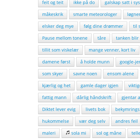
feit og teit
ikke på do
galskap satt i sy
måkeskrik
smarte meteorologer
løgne
elsker deg mye
følg dine drømmer
til
Pause mellom tonene
tåre
tanken blir 
tillit som viskelær
mange venner, kort liv
damene først
å holde munn
google-je
som skyer
savne noen
ensom alene
kjærlig og het
gamle dager igjen
vikti
fattig mann
dårlig håndskrift
gjentar a
Diktet lever evig
livets bok
bekymringsl
hukommelse
vær deg selv
andres feil
maleri
sola mi
sol og måne
tell