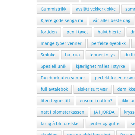
Gummistrikk
avslått vekkerklokke
samm
Kjære gode senga mi
vår aller beste dag
fortiden
pen i tøyet
halvt hjerte
d
mange typer venner
perfekte øyeblikk
Sminke
ha trua
tenner to lys
du l
Spesiell unik
kjærlighet måles i styrke
Facebook uten venner
perfekt for en drøm
full avtalebok
elsker surt vær
døm ikk
liten tegnestift
ensom i natten?
ikke a
natt i blomsterkassen
JA i JORDA
krys
farlig å bli forelsket
jenter og gutter
se
slanking
noe du aldri har gjort
Baksna