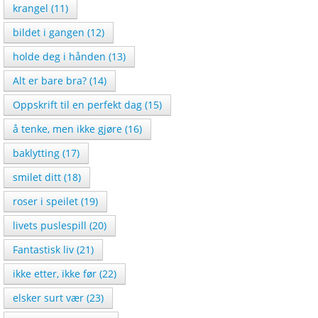
krangel (11)
bildet i gangen (12)
holde deg i hånden (13)
Alt er bare bra? (14)
Oppskrift til en perfekt dag (15)
å tenke, men ikke gjøre (16)
baklytting (17)
smilet ditt (18)
roser i speilet (19)
livets puslespill (20)
Fantastisk liv (21)
ikke etter, ikke før (22)
elsker surt vær (23)