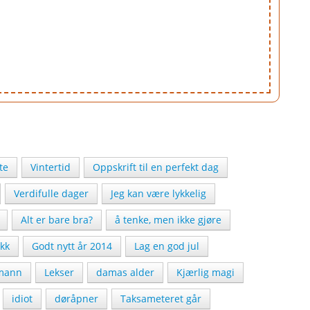
te
Vintertid
Oppskrift til en perfekt dag
Verdifulle dager
Jeg kan være lykkelig
Alt er bare bra?
å tenke, men ikke gjøre
ikk
Godt nytt år 2014
Lag en god jul
mann
Lekser
damas alder
Kjærlig magi
idiot
døråpner
Taksameteret går