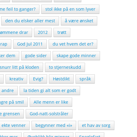
e feil to ganger?
stol ikke på en som lyver
den du elsker aller mest
å være ønsket
rømmene drar
2012
trøtt
rap
God Jul 2011
du vet hvem det er?
iker dem
gode sider
skape gode minner
snurr litt på kloden
to stjerneskudd
kreativ
Evig?
Høstdikt
språk
e andre
la tiden gi alt som er godt
ngre på smil
Alle menn er like
se grensen
God-natt-solstråler
 ekte venner
begynner med «i»
et hav av sorg
kker mer
Øyeblikk blir minner
Sneglefart