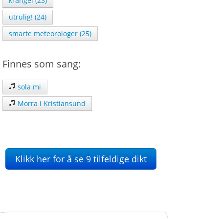
krangel (23)
utrulig! (24)
smarte meteorologer (25)
Finnes som sang:
sola mi
Morra i Kristiansund
Klikk her for å se 9 tilfeldige dikt