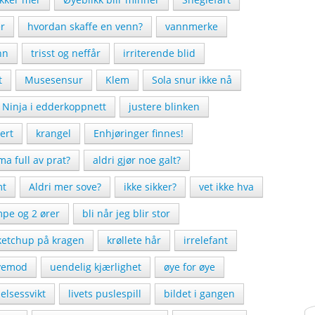
er
hvordan skaffe en venn?
vannmerke
nn
trisst og neffår
irriterende blid
t
Musesensur
Klem
Sola snur ikke nå
Ninja i edderkoppnett
justere blinken
ert
krangel
Enhjøringer finnes!
a full av prat?
aldri gjør noe galt?
mt
Aldri mer sove?
ikke sikker?
vet ikke hva
mpe og 2 ører
bli når jeg blir stor
ketchup på kragen
krøllete hår
irrelefant
vemod
uendelig kjærlighet
øye for øye
lsessvikt
livets puslespill
bildet i gangen