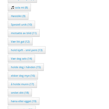
sola mi (8)
Høstdikt (9)
Spesiell unik (10)
motsatte av blid (11)
Vær litt gal (12)
hold kjeft - smil pent (13)
Vær deg selv (14)
holde deg i hånden (15)
elsker deg mye (16)
å holde munn (17)
smilet ditt (18)
høna eller egget (19)