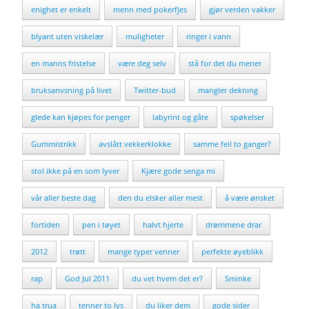
enighet er enkelt
menn med pokerfjes
gjør verden vakker
blyant uten viskelær
muligheter
ringer i vann
en manns fristelse
være deg selv
stå for det du mener
bruksanvsning på livet
Twitter-bud
mangler dekning
glede kan kjøpes for penger
labyrint og gåte
spøkelser
Gummistrikk
avslått vekkerklokke
samme feil to ganger?
stol ikke på en som lyver
Kjære gode senga mi
vår aller beste dag
den du elsker aller mest
å være ønsket
fortiden
pen i tøyet
halvt hjerte
drømmene drar
2012
trøtt
mange typer venner
perfekte øyeblikk
rap
God Jul 2011
du vet hvem det er?
Sminke
ha trua
tenner to lys
du liker dem
gode sider