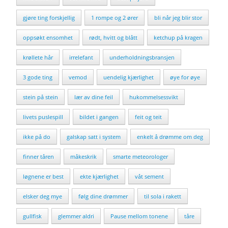
gjøre ting forskjellig
1 rompe og 2 ører
bli når jeg blir stor
oppsøkt ensomhet
rødt, hvitt og blått
ketchup på kragen
krøllete hår
irrelefant
underholdningsbransjen
3 gode ting
vemod
uendelig kjærlighet
øye for øye
stein på stein
lær av dine feil
hukommelsessvikt
livets puslespill
bildet i gangen
feit og teit
ikke på do
galskap satt i system
enkelt å drømme om deg
finner tåren
måkeskrik
smarte meteorologer
løgnene er best
ekte kjærlighet
våt sement
elsker deg mye
følg dine drømmer
til sola i rakett
gullfisk
glemmer aldri
Pause mellom tonene
tåre