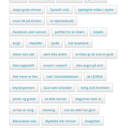
skape gode minner
Spesiell unik
kjærlighet måles i styrke
snurr litt på kloden
to stjerneskudd
Facebook uten venner
perfekt for en drøm
kreativ
Evig?
Høstdikt
språk
full avtalebok
elsker surt vær
døm ikke andre
la tiden gi alt som er godt
liten tegnestift
ensom i natten?
ikke angre på smil
Alle menn er like
natt i blomsterkassen
JA i JORDA
krysse grensen
God-natt-solstråler
farlig å bli forelsket
jenter og gutter
se ekte venner
begynner med «i»
et hav av sorg
slanking
noe du aldri har gjort
Baksnakker mer
Øyeblikk blir minner
Sneglefart