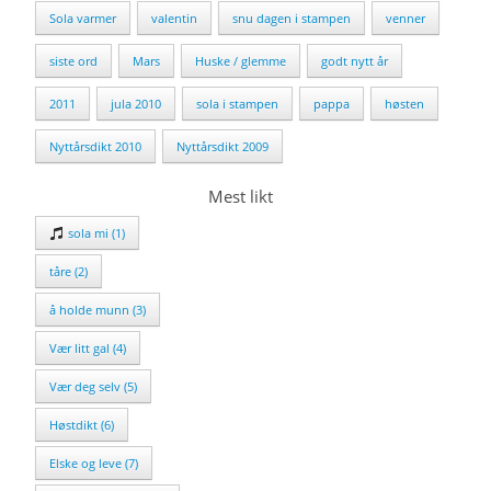
Sola varmer
valentin
snu dagen i stampen
venner
siste ord
Mars
Huske / glemme
godt nytt år
2011
jula 2010
sola i stampen
pappa
høsten
Nyttårsdikt 2010
Nyttårsdikt 2009
Mest likt
sola mi (1)
tåre (2)
å holde munn (3)
Vær litt gal (4)
Vær deg selv (5)
Høstdikt (6)
Elske og leve (7)