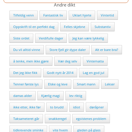
Andre dikt
Tilfeldig venn
Fantastisk liv
Uklart hjerte
Vintertid
Oppskrift til en perfekt dag
Felles skjebne
Substantiv
Siste ordet
Verdifulle dager
Jeg kan være lykkelig
Du vil alltid vinne
Store fjell gir dype daler
Alt er bare bra?
å tenke, men ikke gjøre
Vær deg selv
Vinternatta
Det jeg ikke fikk
Godt nytt år 2014
Lag en god jul
Tenner første lys
Elske og leve
Smart mann
Lekser
damas alder
Kjærlig magi
lev riktig
ikke etter, ikke før
to brudd
idiot
døråpner
Taksameteret går
snakkeregel
egoistenes problem
tidkrevende sminke
vite hvem
gleden på glass