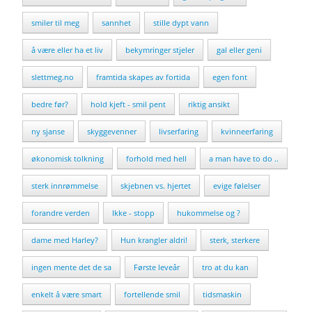
smiler til meg
sannhet
stille dypt vann
å være eller ha et liv
bekymringer stjeler
gal eller geni
slettmeg.no
framtida skapes av fortida
egen font
bedre før?
hold kjeft - smil pent
riktig ansikt
ny sjanse
skyggevenner
livserfaring
kvinneerfaring
økonomisk tolkning
forhold med hell
a man have to do ..
sterk innrømmelse
skjebnen vs. hjertet
evige følelser
forandre verden
Ikke - stopp
hukommelse og ?
dame med Harley?
Hun krangler aldri!
sterk, sterkere
ingen mente det de sa
Første leveår
tro at du kan
enkelt å være smart
fortellende smil
tidsmaskin