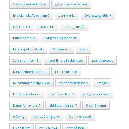
Stakkars vekkerklokke
gjøre mye vi ikke liker
hvordan skaffe en venn?
vannmerke
Det rette øyeblikk
Edru tanker
ekte venn
trisst og neffår
irriterende blid
riktig treningsapparat
Ekteskapelig fjellvett
Musesensur
Klem
Sola snur ikke nå
likestilling på sykehuset
positiv aksept
Ninja i edderkoppnett
justere blinken
bekymringer hjelper ikke
starter med dessert
krangel
Enhjøringer finnes!
Sa dama di hæ?
at jeg sa unnskyld
Dama full av prat?
aldri gjør noe galt?
9 av 10 menn
erfaring
Vondt å bli glemt
Aldri mer sove?
ikke sikker?
vet ikke hva
best på jord