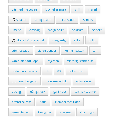
vår med hjerteslag
kron eller mynt
smil
maleri
sola mi
sol og måne
teller sauer
8. mars
Smelte
onsdag
morgendikt
soldrøm
perfekt
Morra i Kristiansund
nysgjerrig
stille
bråk
stjerneskudd
tid og penger
kuling i kastan
tett
våren ble født i april
stjernen
vinterlig stampdikt
bedre enn oss selv
rik
83
sola i havet
drømmer begge to
motsatte av blid
sola skinne
utrulig!
dårlig husk
gal i nuet
tom for stjerner
offentlige rom
fiolin
kjemper mot tiden
varme tanker
timeglass
små krav
Vær litt gal