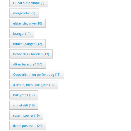
Du vil alltid vinne (8)
morgendikt (9)
elsker deg mye (10)
krangel (11)
bildet i gangen (12)
holde deg i hånden (13)
Alt er bare bra? (14)
Oppskrift til en perfekt dag (15)
å tenke, men ikke gjøre (16)
baklytting (17)
smilet ditt (18)
roser i speilet (19)
livets puslespill (20)