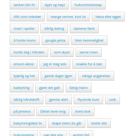
tanken blir fri
dypt og høyt
hukommelsestap
tillit som viskelær
mange venner, kort liv
høna eller egget
roser i speilet
dårlig dating
damene først
å holde munn
google-jenta
liten hemmelighet
holde deg i hånden
som skyer
savne noen
ensom alene
jeg er meg selv
snakke for å tale
kjærlig og het
gamle dager igjen
viktige avgjørelser
baklytting
gjøre det galt
fattig mann
dårlig håndskrift
gjentar aldri
flyvende kuer
unik
på jentevis
Diktet lever evig
livets bok
bekymringsløst liv
skape mens du går
smilet ditt
hukommelse
vær deg selv
andres feil