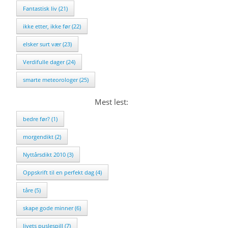
Fantastisk liv (21)
ikke etter, ikke før (22)
elsker surt vær (23)
Verdifulle dager (24)
smarte meteorologer (25)
Mest lest:
bedre før? (1)
morgendikt (2)
Nyttårsdikt 2010 (3)
Oppskrift til en perfekt dag (4)
tåre (5)
skape gode minner (6)
livets puslespill (7)