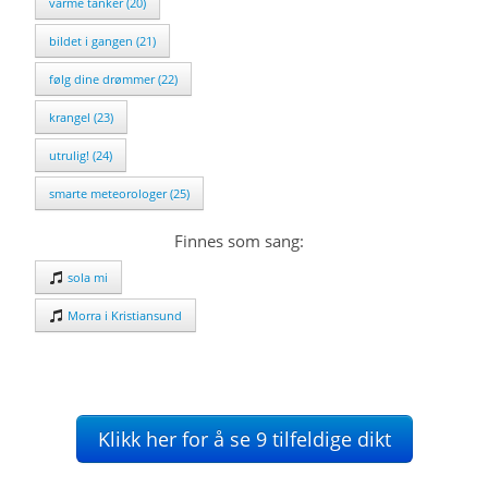
varme tanker (20)
bildet i gangen (21)
følg dine drømmer (22)
krangel (23)
utrulig! (24)
smarte meteorologer (25)
Finnes som sang:
sola mi
Morra i Kristiansund
Klikk her for å se 9 tilfeldige dikt