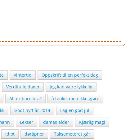
te
Vintertid
Oppskrift til en perfekt dag
Verdifulle dager
Jeg kan være lykkelig
Alt er bare bra?
å tenke, men ikke gjøre
ikk
Godt nytt år 2014
Lag en god jul
mann
Lekser
damas alder
Kjærlig magi
idiot
døråpner
Taksameteret går