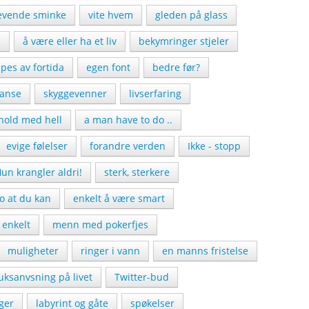
revende sminke
vite hvem
gleden på glass
n
å være eller ha et liv
bekymringer stjeler
pes av fortida
egen font
bedre før?
janse
skyggevenner
livserfaring
hold med hell
a man have to do ..
evige følelser
forandre verden
Ikke - stopp
un krangler aldri!
sterk, sterkere
ro at du kan
enkelt å være smart
 enkelt
menn med pokerfjes
muligheter
ringer i vann
en manns fristelse
uksanvsning på livet
Twitter-bud
ger
labyrint og gåte
spøkelser