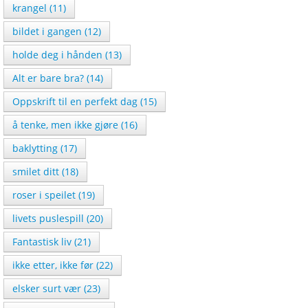
krangel (11)
bildet i gangen (12)
holde deg i hånden (13)
Alt er bare bra? (14)
Oppskrift til en perfekt dag (15)
å tenke, men ikke gjøre (16)
baklytting (17)
smilet ditt (18)
roser i speilet (19)
livets puslespill (20)
Fantastisk liv (21)
ikke etter, ikke før (22)
elsker surt vær (23)