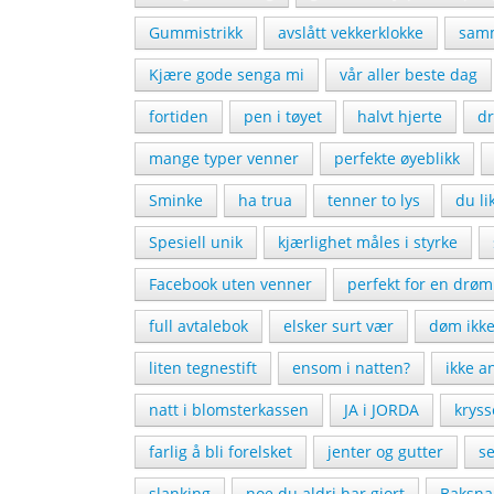
Gummistrikk
avslått vekkerklokke
samm
Kjære gode senga mi
vår aller beste dag
fortiden
pen i tøyet
halvt hjerte
d
mange typer venner
perfekte øyeblikk
Sminke
ha trua
tenner to lys
du l
Spesiell unik
kjærlighet måles i styrke
Facebook uten venner
perfekt for en drøm
full avtalebok
elsker surt vær
døm ikk
liten tegnestift
ensom i natten?
ikke a
natt i blomsterkassen
JA i JORDA
krys
farlig å bli forelsket
jenter og gutter
se
slanking
noe du aldri har gjort
Baksna