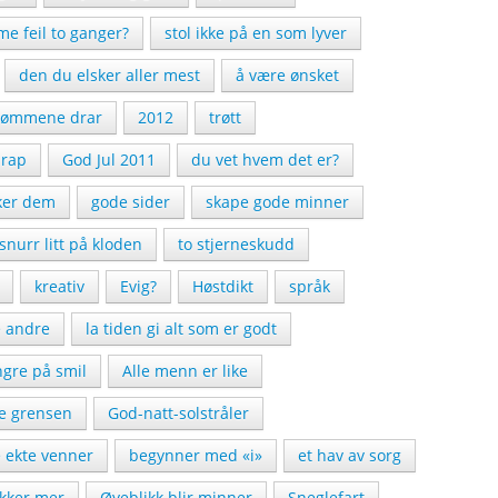
e feil to ganger?
stol ikke på en som lyver
den du elsker aller mest
å være ønsket
rømmene drar
2012
trøtt
rap
God Jul 2011
du vet hvem det er?
iker dem
gode sider
skape gode minner
snurr litt på kloden
to stjerneskudd
kreativ
Evig?
Høstdikt
språk
e andre
la tiden gi alt som er godt
ngre på smil
Alle menn er like
se grensen
God-natt-solstråler
 ekte venner
begynner med «i»
et hav av sorg
kker mer
Øyeblikk blir minner
Sneglefart