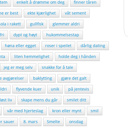
stem
enkelt å drømme om deg
finner tåren
ne er best
ekte kjærlighet
våt sement
 sola i rakett
gullfisk
glemmer aldri
fri
dypt og høyt
hukommelsestap
høna eller egget
roser i speilet
dårlig dating
nta
liten hemmelighet
holde deg i hånden
jeg er meg selv
snakke for å tale
ge avgjørelser
baklytting
gjøre det galt
ldri
flyvende kuer
unik
på jentevis
øst liv
skape mens du går
smilet ditt
vår med hjerteslag
kron eller mynt
smil
er sauer
8. mars
Smelte
onsdag