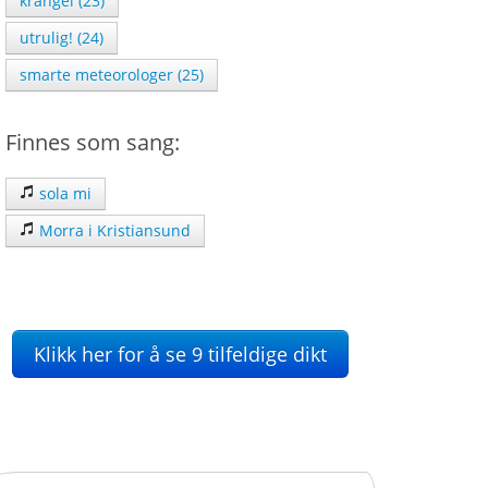
krangel (23)
utrulig! (24)
smarte meteorologer (25)
Finnes som sang:
sola mi
Morra i Kristiansund
Klikk her for å se 9 tilfeldige dikt