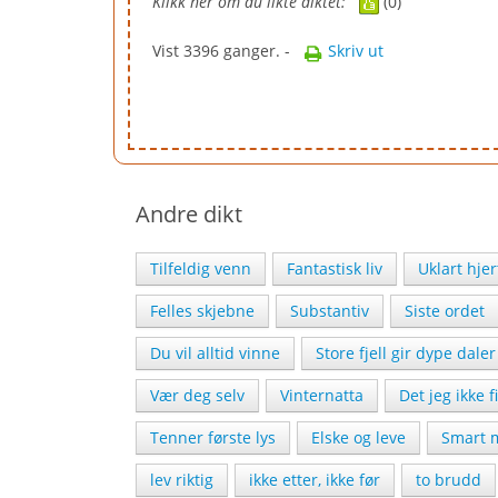
Klikk her om du likte diktet:
(0)
Vist 3396 ganger. -
Skriv ut
Andre dikt
Tilfeldig venn
Fantastisk liv
Uklart hjer
Felles skjebne
Substantiv
Siste ordet
Du vil alltid vinne
Store fjell gir dype daler
Vær deg selv
Vinternatta
Det jeg ikke f
Tenner første lys
Elske og leve
Smart 
lev riktig
ikke etter, ikke før
to brudd