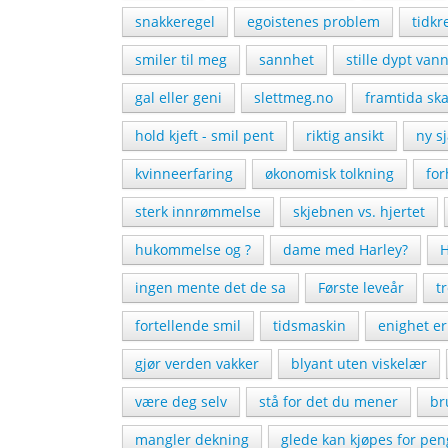
snakkeregel
egoistenes problem
tidk
smiler til meg
sannhet
stille dypt van
gal eller geni
slettmeg.no
framtida ska
hold kjeft - smil pent
riktig ansikt
ny s
kvinneerfaring
økonomisk tolkning
for
sterk innrømmelse
skjebnen vs. hjertet
hukommelse og ?
dame med Harley?
H
ingen mente det de sa
Første leveår
t
fortellende smil
tidsmaskin
enighet er
gjør verden vakker
blyant uten viskelær
være deg selv
stå for det du mener
br
mangler dekning
glede kan kjøpes for pen