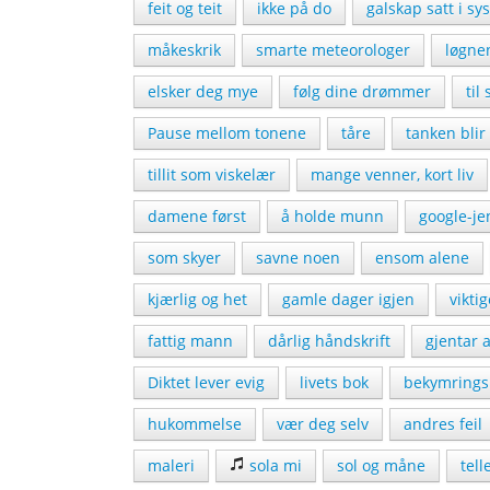
feit og teit
ikke på do
galskap satt i sy
måkeskrik
smarte meteorologer
løgne
elsker deg mye
følg dine drømmer
til
Pause mellom tonene
tåre
tanken blir 
tillit som viskelær
mange venner, kort liv
damene først
å holde munn
google-je
som skyer
savne noen
ensom alene
kjærlig og het
gamle dager igjen
vikti
fattig mann
dårlig håndskrift
gjentar a
Diktet lever evig
livets bok
bekymringsl
hukommelse
vær deg selv
andres feil
maleri
sola mi
sol og måne
tell