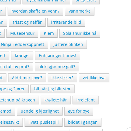
er
hvordan skaffe en venn?
vannmerke
nn
trisst og neffår
irriterende blid
t
Musesensur
Klem
Sola snur ikke nå
Ninja i edderkoppnett
justere blinken
ert
krangel
Enhjøringer finnes!
a full av prat?
aldri gjør noe galt?
mt
Aldri mer sove?
ikke sikker?
vet ikke hva
mpe og 2 ører
bli når jeg blir stor
ketchup på kragen
krøllete hår
irrelefant
vemod
uendelig kjærlighet
øye for øye
lsessvikt
livets puslespill
bildet i gangen