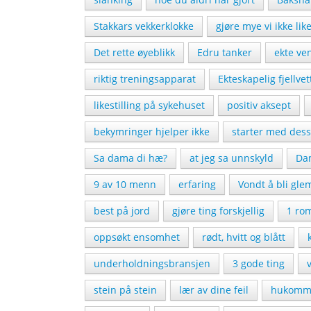
Stakkars vekkerklokke
gjøre mye vi ikke lik
Det rette øyeblikk
Edru tanker
ekte ve
riktig treningsapparat
Ekteskapelig fjellvet
likestilling på sykehuset
positiv aksept
bekymringer hjelper ikke
starter med dess
Sa dama di hæ?
at jeg sa unnskyld
Dam
9 av 10 menn
erfaring
Vondt å bli gle
best på jord
gjøre ting forskjellig
1 ro
oppsøkt ensomhet
rødt, hvitt og blått
underholdningsbransjen
3 gode ting
stein på stein
lær av dine feil
hukomme