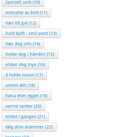
Spesiell unik (10)
motsatte av blid (11)
Vær litt gal (12)
hold kjeft - smil pent (13)
Vær deg selv (14)
holde deg i hånden (15)
elsker deg mye (16)
å holde munn (17)
smilet ditt (18)
høna eller egget (19)
varme tanker (20)
bildet i gangen (21)
følg dine drømmer (22)