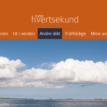
rien
Ut i verden
Andre dikt
9 tilfeldige
Mine an