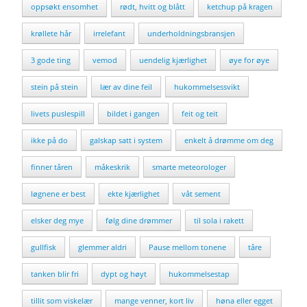
oppsøkt ensomhet
rødt, hvitt og blått
ketchup på kragen
krøllete hår
irrelefant
underholdningsbransjen
3 gode ting
vemod
uendelig kjærlighet
øye for øye
stein på stein
lær av dine feil
hukommelsessvikt
livets puslespill
bildet i gangen
feit og teit
ikke på do
galskap satt i system
enkelt å drømme om deg
finner tåren
måkeskrik
smarte meteorologer
løgnene er best
ekte kjærlighet
våt sement
elsker deg mye
følg dine drømmer
til sola i rakett
gullfisk
glemmer aldri
Pause mellom tonene
tåre
tanken blir fri
dypt og høyt
hukommelsestap
tillit som viskelær
mange venner, kort liv
høna eller egget