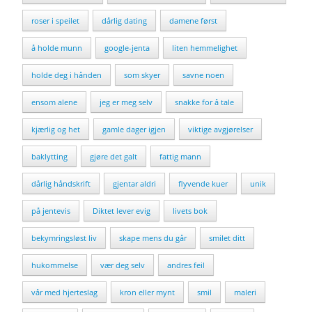
roser i speilet
dårlig dating
damene først
å holde munn
google-jenta
liten hemmelighet
holde deg i hånden
som skyer
savne noen
ensom alene
jeg er meg selv
snakke for å tale
kjærlig og het
gamle dager igjen
viktige avgjørelser
baklytting
gjøre det galt
fattig mann
dårlig håndskrift
gjentar aldri
flyvende kuer
unik
på jentevis
Diktet lever evig
livets bok
bekymringsløst liv
skape mens du går
smilet ditt
hukommelse
vær deg selv
andres feil
vår med hjerteslag
kron eller mynt
smil
maleri