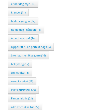
elsker deg mye (10)
krangel (11)
bildet i gangen (12)
holde deg i hånden (13)
Alt er bare bra? (14)
Oppskrift til en perfekt dag (15)
å tenke, men ikke gjøre (16)
baklytting (17)
smilet ditt (18)
roser i speilet (19)
livets puslespill (20)
Fantastisk liv (21)
ikke etter, ikke før (22)