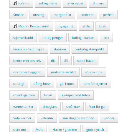
sola mi
sol og måne
teller sauer
8. mars
Smelte
onsdag
morgendikt
soldrøm
perfekt
Morra i Kristiansund
nysgjerrig
stille
bråk
stjerneskudd
tid og penger
kuling i kastan
tett
våren ble født i april
stjernen
vinterlig stampdikt
bedre enn oss selv
rik
83
sola i havet
drømmer begge to
motsatte av blid
sola skinne
utrulig!
dårlig husk
gal i nuet
tom for stjerner
offentlige rom
fiolin
kjemper mot tiden
varme tanker
timeglass
små krav
Vær litt gal
Sola varmer
valentin
snu dagen i stampen
venner
siste ord
Mars
Huske / glemme
godt nytt år