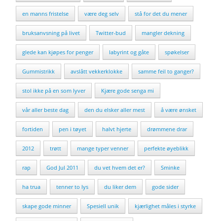
en manns fristelse
være deg selv
stå for det du mener
bruksanvsning på livet
Twitter-bud
mangler dekning
glede kan kjøpes for penger
labyrint og gåte
spøkelser
Gummistrikk
avslått vekkerklokke
samme feil to ganger?
stol ikke på en som lyver
Kjære gode senga mi
vår aller beste dag
den du elsker aller mest
å være ønsket
fortiden
pen i tøyet
halvt hjerte
drømmene drar
2012
trøtt
mange typer venner
perfekte øyeblikk
rap
God Jul 2011
du vet hvem det er?
Sminke
ha trua
tenner to lys
du liker dem
gode sider
skape gode minner
Spesiell unik
kjærlighet måles i styrke