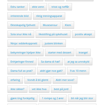
Edru tanker
ekte venn
trisst og neffår
irriterende blid
riktig treningsapparat
Ekteskapelig fjellvett
Musesensur
Klem
Sola snur ikke nå
likestilling på sykehuset
positiv aksept
Ninja i edderkoppnett
justere blinken
bekymringer hjelper ikke
starter med dessert
krangel
Enhjøringer finnes!
Sa dama di hæ?
at jeg sa unnskyld
Dama full av prat?
aldri gjør noe galt?
9 av 10 menn
erfaring
Vondt å bli glemt
Aldri mer sove?
ikke sikker?
vet ikke hva
best på jord
gjøre ting forskjellig
1 rompe og 2 ører
bli når jeg blir stor