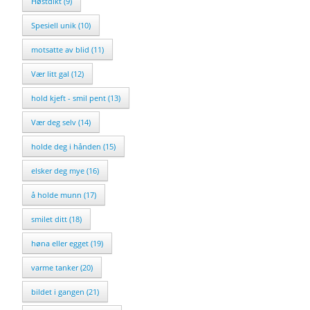
Høstdikt (9)
Spesiell unik (10)
motsatte av blid (11)
Vær litt gal (12)
hold kjeft - smil pent (13)
Vær deg selv (14)
holde deg i hånden (15)
elsker deg mye (16)
å holde munn (17)
smilet ditt (18)
høna eller egget (19)
varme tanker (20)
bildet i gangen (21)