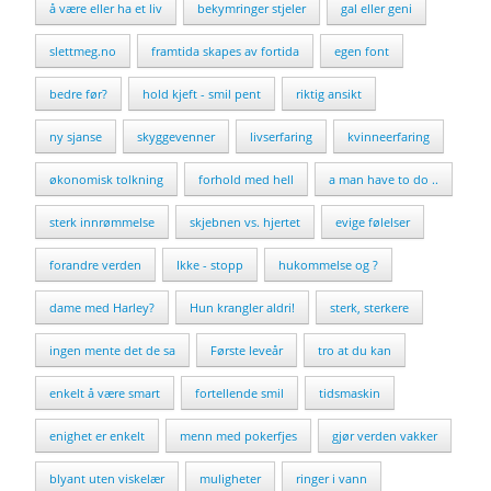
å være eller ha et liv
bekymringer stjeler
gal eller geni
slettmeg.no
framtida skapes av fortida
egen font
bedre før?
hold kjeft - smil pent
riktig ansikt
ny sjanse
skyggevenner
livserfaring
kvinneerfaring
økonomisk tolkning
forhold med hell
a man have to do ..
sterk innrømmelse
skjebnen vs. hjertet
evige følelser
forandre verden
Ikke - stopp
hukommelse og ?
dame med Harley?
Hun krangler aldri!
sterk, sterkere
ingen mente det de sa
Første leveår
tro at du kan
enkelt å være smart
fortellende smil
tidsmaskin
enighet er enkelt
menn med pokerfjes
gjør verden vakker
blyant uten viskelær
muligheter
ringer i vann