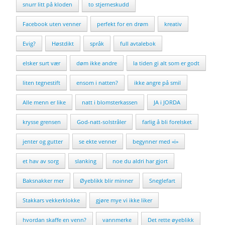
snurr litt på kloden
to stjerneskudd
Facebook uten venner
perfekt for en drøm
kreativ
Evig?
Høstdikt
språk
full avtalebok
elsker surt vær
døm ikke andre
la tiden gi alt som er godt
liten tegnestift
ensom i natten?
ikke angre på smil
Alle menn er like
natt i blomsterkassen
JA i JORDA
krysse grensen
God-natt-solstråler
farlig å bli forelsket
jenter og gutter
se ekte venner
begynner med «i»
et hav av sorg
slanking
noe du aldri har gjort
Baksnakker mer
Øyeblikk blir minner
Sneglefart
Stakkars vekkerklokke
gjøre mye vi ikke liker
hvordan skaffe en venn?
vannmerke
Det rette øyeblikk