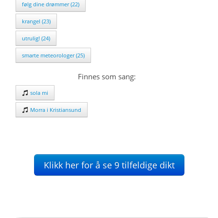
følg dine drømmer (22)
krangel (23)
utrulig! (24)
smarte meteorologer (25)
Finnes som sang:
sola mi
Morra i Kristiansund
Klikk her for å se 9 tilfeldige dikt