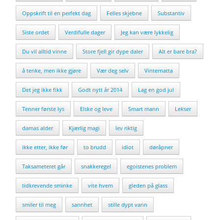
Oppskrift til en perfekt dag
Felles skjebne
Substantiv
Siste ordet
Verdifulle dager
Jeg kan være lykkelig
Du vil alltid vinne
Store fjell gir dype daler
Alt er bare bra?
å tenke, men ikke gjøre
Vær deg selv
Vinternatta
Det jeg ikke fikk
Godt nytt år 2014
Lag en god jul
Tenner første lys
Elske og leve
Smart mann
Lekser
damas alder
Kjærlig magi
lev riktig
ikke etter, ikke før
to brudd
idiot
døråpner
Taksameteret går
snakkeregel
egoistenes problem
tidkrevende sminke
vite hvem
gleden på glass
smiler til meg
sannhet
stille dypt vann