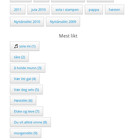
2011
jula 2010
sola i stampen
pappa
høsten
Nyttårsdikt 2010
Nyttårsdikt 2009
Mest likt
sola mi (1)
tåre (2)
å holde munn (3)
Vær litt gal (4)
Vær deg selv (5)
Høstdikt (6)
Elske og leve (7)
Du vil alltid vinne (8)
morgendikt (9)