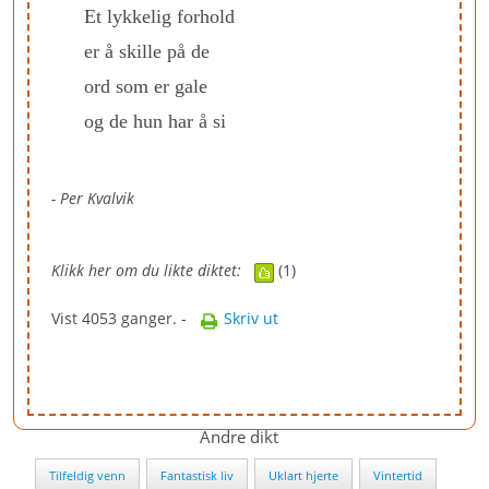
Et lykkelig forhold
er å skille på de
ord som er gale
og de hun har å si
- Per Kvalvik
Klikk her om du likte diktet:
(1)
Vist 4053 ganger. -
Skriv ut
Andre dikt
Tilfeldig venn
Fantastisk liv
Uklart hjerte
Vintertid