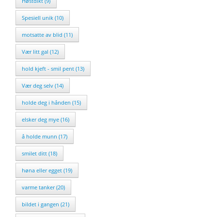
Høstdikt (9)
Spesiell unik (10)
motsatte av blid (11)
Vær litt gal (12)
hold kjeft - smil pent (13)
Vær deg selv (14)
holde deg i hånden (15)
elsker deg mye (16)
å holde munn (17)
smilet ditt (18)
høna eller egget (19)
varme tanker (20)
bildet i gangen (21)