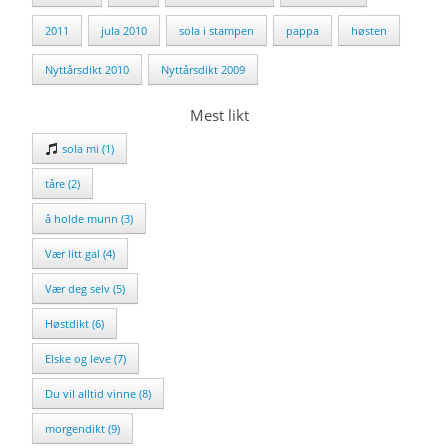
2011
jula 2010
sola i stampen
pappa
høsten
Nyttårsdikt 2010
Nyttårsdikt 2009
Mest likt
sola mi (1)
tåre (2)
å holde munn (3)
Vær litt gal (4)
Vær deg selv (5)
Høstdikt (6)
Elske og leve (7)
Du vil alltid vinne (8)
morgendikt (9)