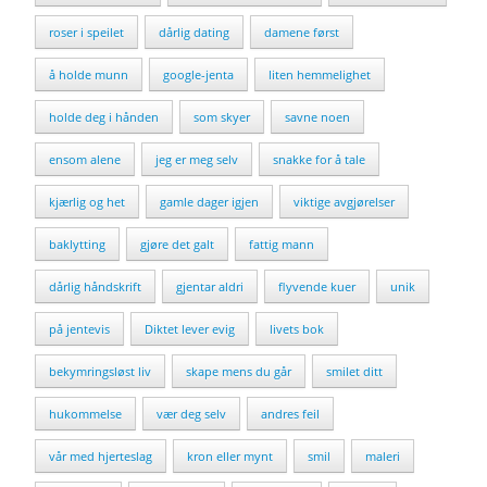
roser i speilet
dårlig dating
damene først
å holde munn
google-jenta
liten hemmelighet
holde deg i hånden
som skyer
savne noen
ensom alene
jeg er meg selv
snakke for å tale
kjærlig og het
gamle dager igjen
viktige avgjørelser
baklytting
gjøre det galt
fattig mann
dårlig håndskrift
gjentar aldri
flyvende kuer
unik
på jentevis
Diktet lever evig
livets bok
bekymringsløst liv
skape mens du går
smilet ditt
hukommelse
vær deg selv
andres feil
vår med hjerteslag
kron eller mynt
smil
maleri