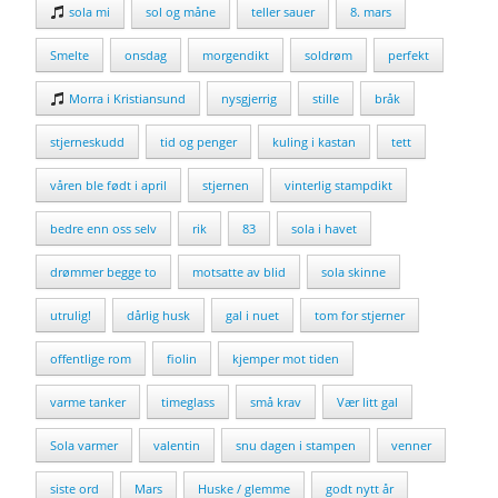
sola mi
sol og måne
teller sauer
8. mars
Smelte
onsdag
morgendikt
soldrøm
perfekt
Morra i Kristiansund
nysgjerrig
stille
bråk
stjerneskudd
tid og penger
kuling i kastan
tett
våren ble født i april
stjernen
vinterlig stampdikt
bedre enn oss selv
rik
83
sola i havet
drømmer begge to
motsatte av blid
sola skinne
utrulig!
dårlig husk
gal i nuet
tom for stjerner
offentlige rom
fiolin
kjemper mot tiden
varme tanker
timeglass
små krav
Vær litt gal
Sola varmer
valentin
snu dagen i stampen
venner
siste ord
Mars
Huske / glemme
godt nytt år