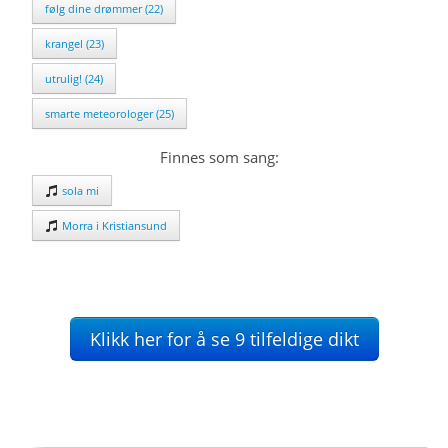
følg dine drømmer (22)
krangel (23)
utrulig! (24)
smarte meteorologer (25)
Finnes som sang:
sola mi
Morra i Kristiansund
Klikk her for å se 9 tilfeldige dikt