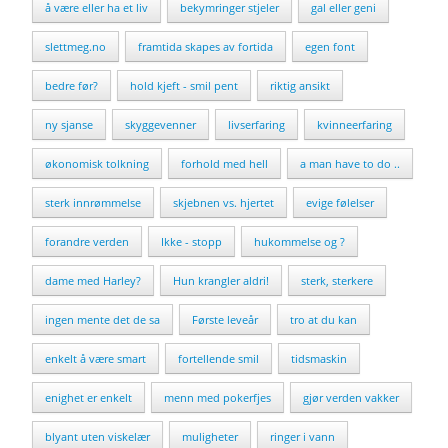
å være eller ha et liv
bekymringer stjeler
gal eller geni
slettmeg.no
framtida skapes av fortida
egen font
bedre før?
hold kjeft - smil pent
riktig ansikt
ny sjanse
skyggevenner
livserfaring
kvinneerfaring
økonomisk tolkning
forhold med hell
a man have to do ..
sterk innrømmelse
skjebnen vs. hjertet
evige følelser
forandre verden
Ikke - stopp
hukommelse og ?
dame med Harley?
Hun krangler aldri!
sterk, sterkere
ingen mente det de sa
Første leveår
tro at du kan
enkelt å være smart
fortellende smil
tidsmaskin
enighet er enkelt
menn med pokerfjes
gjør verden vakker
blyant uten viskelær
muligheter
ringer i vann