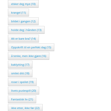
elsker deg mye (10)
krangel (11)
bildet i gangen (12)
holde deg i hånden (13)
Alt er bare bra? (14)
Oppskrift til en perfekt dag (15)
å tenke, men ikke gjøre (16)
baklytting (17)
smilet ditt (18)
roser i speilet (19)
livets puslespill (20)
Fantastisk liv (21)
ikke etter, ikke før (22)