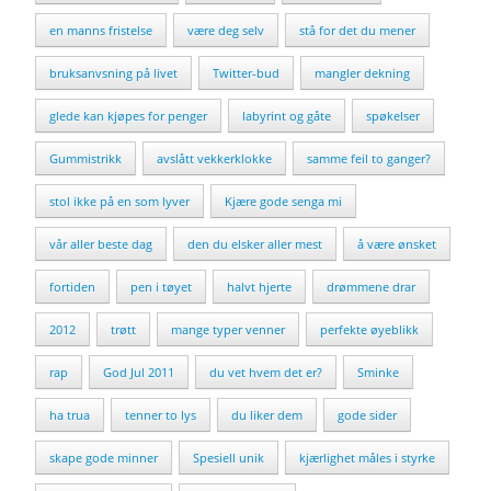
en manns fristelse
være deg selv
stå for det du mener
bruksanvsning på livet
Twitter-bud
mangler dekning
glede kan kjøpes for penger
labyrint og gåte
spøkelser
Gummistrikk
avslått vekkerklokke
samme feil to ganger?
stol ikke på en som lyver
Kjære gode senga mi
vår aller beste dag
den du elsker aller mest
å være ønsket
fortiden
pen i tøyet
halvt hjerte
drømmene drar
2012
trøtt
mange typer venner
perfekte øyeblikk
rap
God Jul 2011
du vet hvem det er?
Sminke
ha trua
tenner to lys
du liker dem
gode sider
skape gode minner
Spesiell unik
kjærlighet måles i styrke