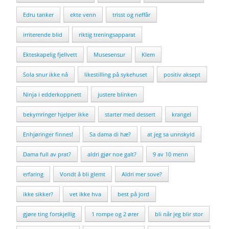
Edru tanker
ekte venn
trisst og neffår
irriterende blid
riktig treningsapparat
Ekteskapelig fjellvett
Musesensur
Klem
Sola snur ikke nå
likestilling på sykehuset
positiv aksept
Ninja i edderkoppnett
justere blinken
bekymringer hjelper ikke
starter med dessert
krangel
Enhjøringer finnes!
Sa dama di hæ?
at jeg sa unnskyld
Dama full av prat?
aldri gjør noe galt?
9 av 10 menn
erfaring
Vondt å bli glemt
Aldri mer sove?
ikke sikker?
vet ikke hva
best på jord
gjøre ting forskjellig
1 rompe og 2 ører
bli når jeg blir stor