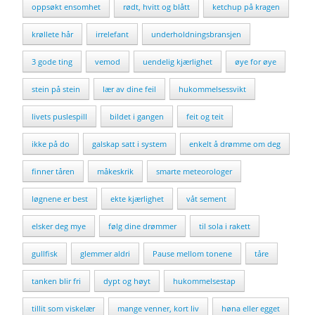
oppsøkt ensomhet
rødt, hvitt og blått
ketchup på kragen
krøllete hår
irrelefant
underholdningsbransjen
3 gode ting
vemod
uendelig kjærlighet
øye for øye
stein på stein
lær av dine feil
hukommelsessvikt
livets puslespill
bildet i gangen
feit og teit
ikke på do
galskap satt i system
enkelt å drømme om deg
finner tåren
måkeskrik
smarte meteorologer
løgnene er best
ekte kjærlighet
våt sement
elsker deg mye
følg dine drømmer
til sola i rakett
gullfisk
glemmer aldri
Pause mellom tonene
tåre
tanken blir fri
dypt og høyt
hukommelsestap
tillit som viskelær
mange venner, kort liv
høna eller egget