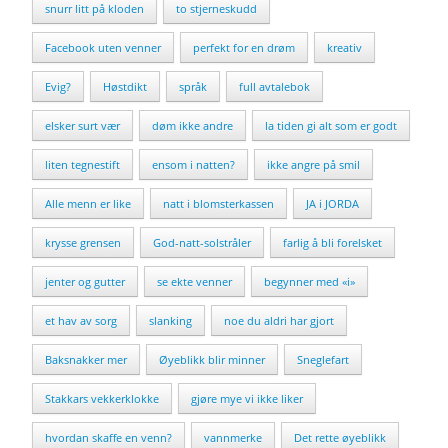
snurr litt på kloden
to stjerneskudd
Facebook uten venner
perfekt for en drøm
kreativ
Evig?
Høstdikt
språk
full avtalebok
elsker surt vær
døm ikke andre
la tiden gi alt som er godt
liten tegnestift
ensom i natten?
ikke angre på smil
Alle menn er like
natt i blomsterkassen
JA i JORDA
krysse grensen
God-natt-solstråler
farlig å bli forelsket
jenter og gutter
se ekte venner
begynner med «i»
et hav av sorg
slanking
noe du aldri har gjort
Baksnakker mer
Øyeblikk blir minner
Sneglefart
Stakkars vekkerklokke
gjøre mye vi ikke liker
hvordan skaffe en venn?
vannmerke
Det rette øyeblikk