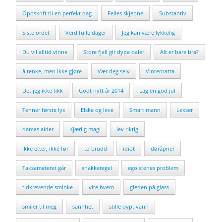
Oppskrift til en perfekt dag
Felles skjebne
Substantiv
Siste ordet
Verdifulle dager
Jeg kan være lykkelig
Du vil alltid vinne
Store fjell gir dype daler
Alt er bare bra?
å tenke, men ikke gjøre
Vær deg selv
Vinternatta
Det jeg ikke fikk
Godt nytt år 2014
Lag en god jul
Tenner første lys
Elske og leve
Smart mann
Lekser
damas alder
Kjærlig magi
lev riktig
ikke etter, ikke før
to brudd
idiot
døråpner
Taksameteret går
snakkeregel
egoistenes problem
tidkrevende sminke
vite hvem
gleden på glass
smiler til meg
sannhet
stille dypt vann