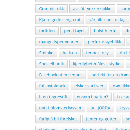
Gummistrikk
avslått vekkerklokke
samm
Kjære gode senga mi
vår aller beste dag
fortiden
pen i tøyet
halvt hjerte
d
mange typer venner
perfekte øyeblikk
Sminke
ha trua
tenner to lys
du l
Spesiell unik
kjærlighet måles i styrke
Facebook uten venner
perfekt for en drøm
full avtalebok
elsker surt vær
døm ikk
liten tegnestift
ensom i natten?
ikke a
natt i blomsterkassen
JA i JORDA
krys
farlig å bli forelsket
jenter og gutter
se
slanking
noe du aldri har gjort
Baksna