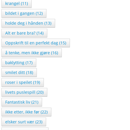
krangel (11)
bildet i gangen (12)
holde deg i hånden (13)
Alt er bare bra? (14)
Oppskrift til en perfekt dag (15)
å tenke, men ikke gjøre (16)
baklytting (17)
smilet ditt (18)
roser i speilet (19)
livets puslespill (20)
Fantastisk liv (21)
ikke etter, ikke før (22)
elsker surt vær (23)