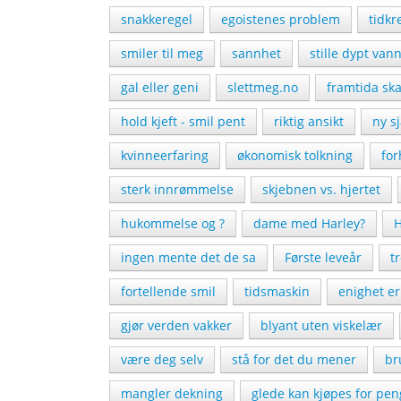
snakkeregel
egoistenes problem
tidk
smiler til meg
sannhet
stille dypt van
gal eller geni
slettmeg.no
framtida ska
hold kjeft - smil pent
riktig ansikt
ny s
kvinneerfaring
økonomisk tolkning
for
sterk innrømmelse
skjebnen vs. hjertet
hukommelse og ?
dame med Harley?
H
ingen mente det de sa
Første leveår
t
fortellende smil
tidsmaskin
enighet er
gjør verden vakker
blyant uten viskelær
være deg selv
stå for det du mener
br
mangler dekning
glede kan kjøpes for pen