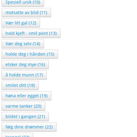
Spesiell unik (10)
motsatte av blid (11)
Vær litt gal (12)
hold kjeft - smil pent (13)
Vær deg selv (14)
holde deg i hånden (15)
elsker deg mye (16)
å holde munn (17)
smilet ditt (18)
høna eller egget (19)
varme tanker (20)
bildet i gangen (21)
følg dine drømmer (22)