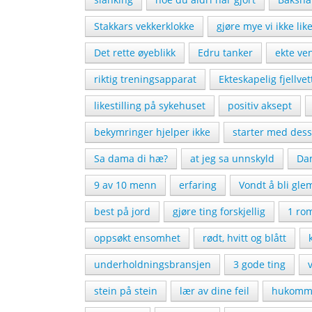
Stakkars vekkerklokke
gjøre mye vi ikke lik
Det rette øyeblikk
Edru tanker
ekte ve
riktig treningsapparat
Ekteskapelig fjellvet
likestilling på sykehuset
positiv aksept
bekymringer hjelper ikke
starter med dess
Sa dama di hæ?
at jeg sa unnskyld
Dam
9 av 10 menn
erfaring
Vondt å bli gle
best på jord
gjøre ting forskjellig
1 ro
oppsøkt ensomhet
rødt, hvitt og blått
underholdningsbransjen
3 gode ting
stein på stein
lær av dine feil
hukomme