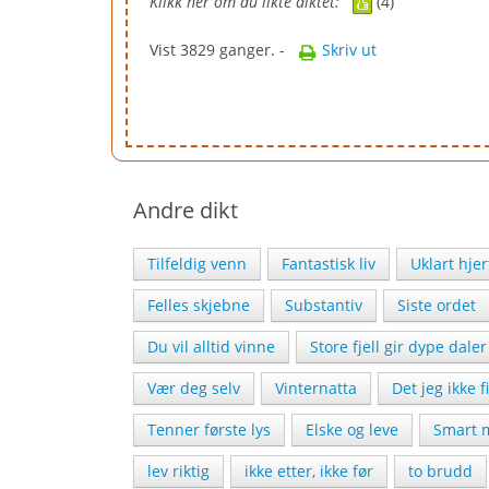
Klikk her om du likte diktet:
(4)
Vist 3829 ganger. -
Skriv ut
Andre dikt
Tilfeldig venn
Fantastisk liv
Uklart hjer
Felles skjebne
Substantiv
Siste ordet
Du vil alltid vinne
Store fjell gir dype daler
Vær deg selv
Vinternatta
Det jeg ikke f
Tenner første lys
Elske og leve
Smart 
lev riktig
ikke etter, ikke før
to brudd