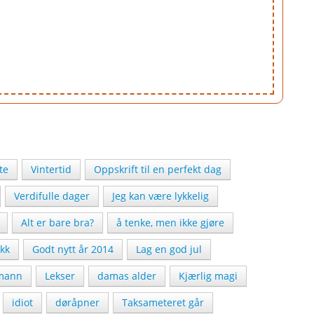
te
Vintertid
Oppskrift til en perfekt dag
Verdifulle dager
Jeg kan være lykkelig
Alt er bare bra?
å tenke, men ikke gjøre
ikk
Godt nytt år 2014
Lag en god jul
mann
Lekser
damas alder
Kjærlig magi
idiot
døråpner
Taksameteret går