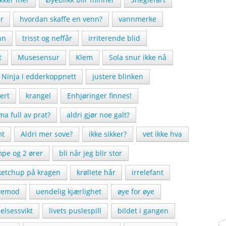
er
hvordan skaffe en venn?
vannmerke
nn
trisst og neffår
irriterende blid
t
Musesensur
Klem
Sola snur ikke nå
Ninja i edderkoppnett
justere blinken
ert
krangel
Enhjøringer finnes!
a full av prat?
aldri gjør noe galt?
mt
Aldri mer sove?
ikke sikker?
vet ikke hva
mpe og 2 ører
bli når jeg blir stor
ketchup på kragen
krøllete hår
irrelefant
vemod
uendelig kjærlighet
øye for øye
lsessvikt
livets puslespill
bildet i gangen