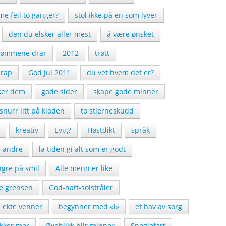
e feil to ganger?
stol ikke på en som lyver
den du elsker aller mest
å være ønsket
rømmene drar
2012
trøtt
rap
God Jul 2011
du vet hvem det er?
iker dem
gode sider
skape gode minner
snurr litt på kloden
to stjerneskudd
kreativ
Evig?
Høstdikt
språk
e andre
la tiden gi alt som er godt
ngre på smil
Alle menn er like
se grensen
God-natt-solstråler
 ekte venner
begynner med «i»
et hav av sorg
kker mer
Øyeblikk blir minner
Sneglefart