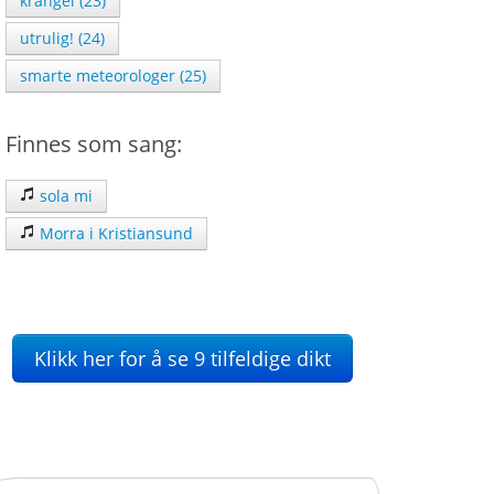
krangel (23)
utrulig! (24)
smarte meteorologer (25)
Finnes som sang:
sola mi
Morra i Kristiansund
Klikk her for å se 9 tilfeldige dikt