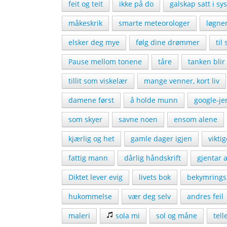
feit og teit
ikke på do
galskap satt i sy
måkeskrik
smarte meteorologer
løgne
elsker deg mye
følg dine drømmer
til
Pause mellom tonene
tåre
tanken blir 
tillit som viskelær
mange venner, kort liv
damene først
å holde munn
google-je
som skyer
savne noen
ensom alene
kjærlig og het
gamle dager igjen
vikti
fattig mann
dårlig håndskrift
gjentar a
Diktet lever evig
livets bok
bekymringsl
hukommelse
vær deg selv
andres feil
maleri
sola mi
sol og måne
tell