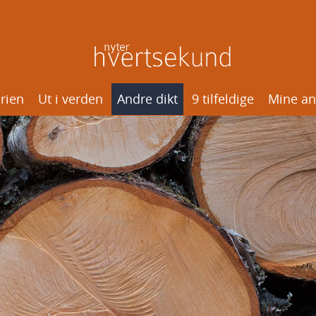
rien
Ut i verden
Andre dikt
9 tilfeldige
Mine an