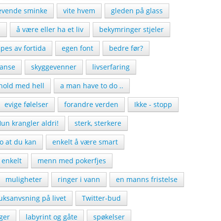
revende sminke
vite hvem
gleden på glass
n
å være eller ha et liv
bekymringer stjeler
pes av fortida
egen font
bedre før?
janse
skyggevenner
livserfaring
hold med hell
a man have to do ..
evige følelser
forandre verden
Ikke - stopp
un krangler aldri!
sterk, sterkere
ro at du kan
enkelt å være smart
 enkelt
menn med pokerfjes
muligheter
ringer i vann
en manns fristelse
uksanvsning på livet
Twitter-bud
ger
labyrint og gåte
spøkelser